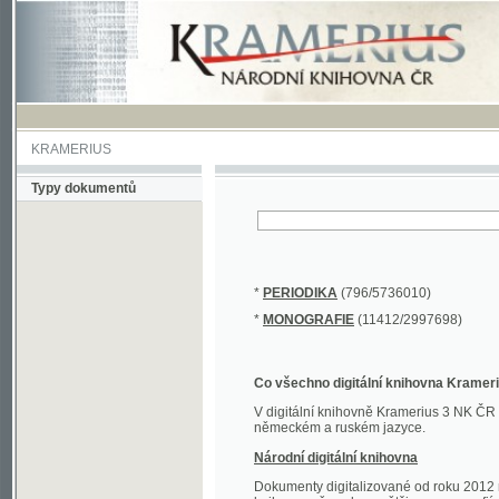
KRAMERIUS
Typy dokumentů
*
PERIODIKA
(796/5736010)
*
MONOGRAFIE
(11412/2997698)
Co všechno digitální knihovna Kramerius obs
V digitální knihovně Kramerius 3 NK ČR najdete 
německém a ruském jazyce.
Národní digitální knihovna
Dokumenty digitalizované od roku 2012 nalezne
knihovny převedena většina monografií. Převedené
Novější digitalizace nale