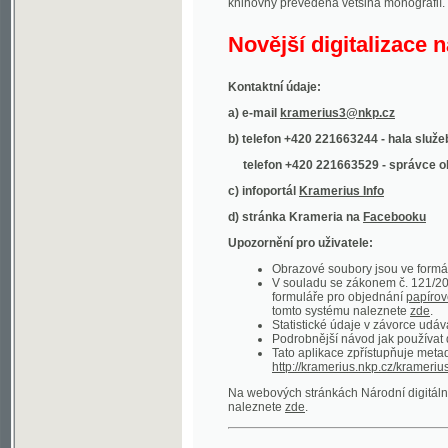
Kontaktní údaje:
a) e-mail
kramerius3@nkp.cz
b) telefon +420 221663244 - hala služeb
(inform
telefon +420 221663529 - správce obsahu
(
c) infoportál
Kramerius Info
d) stránka Krameria na
Facebooku
Upozornění pro uživatele:
Obrazové soubory jsou ve formátu DjVu, p
V souladu se zákonem č. 121/2000 Sb. (
formuláře pro objednání
papírové kopie
.
tomto systému naleznete
zde
.
Statistické údaje v závorce udávají počet t
Podrobnější návod jak používat digitáln
Tato aplikace zpřístupňuje metadata po
http://kramerius.nkp.cz/kramerius/oai
.
Na webových stránkách Národní digitální knihov
naleznete
zde
.
Ukázky zdigitalizovaných dokumentů:
Národní listy