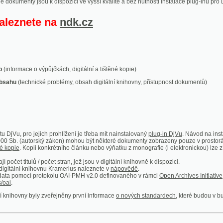
ace o výpůjčkách, digitální a tištěné kopie)
technické problémy, obsah digitální knihovny, přístupnost dokumentů)
ro jejich prohlížení je třeba mít nainstalovaný
plug-in DjVu
. Návod na instalaci naleznete
autorský zákon) mohou být některé dokumenty zobrazeny pouze v prostorách Národní kniho
 Kopii konkrétního článku nebo výňatku z monografie (i elektronickou) lze získat prostřed
itulů / počet stran, jež jsou v digitální knihovně k dispozici.
í knihovnu Kramerius naleznete v
nápovědě
.
mocí protokolu OAI-PMH v2.0 definovaného v rámci
Open Archives Initiative
. Implementace p
ny byly zveřejněny první informace
o nových standardech
, které budou v budoucnu využíván
Humoristické listy
Světozor
Smrt nesem