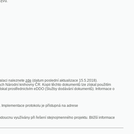
zde
(datum poslední aktualizace 15.5.2018).
vny ČR. Kopii těchto dokumentů lze získat použitím
nictvím eDDO (Služby dodávání dokumentů). Informace o
rotokolu je přístupná na adrese
y při řešení stejnojmenného projektu. Bližší informace
 ze vsi
V zajetí australských lidojedův