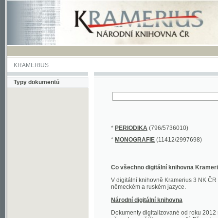
KRAMERIUS
Typy dokumentů
*
PERIODIKA
(796/5736010)
*
MONOGRAFIE
(11412/2997698)
Co všechno digitální knihovna Kramerius obs
V digitální knihovně Kramerius 3 NK ČR najdete 
německém a ruském jazyce.
Národní digitální knihovna
Dokumenty digitalizované od roku 2012 nalezne
převedena většina monografií. Převedené dokument
Novější digitalizace nale