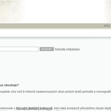
RSS
-
TISK
-
NÁP
Pokročilé vyhledávání
ahuje?
více než 8 milionů naskenovaných stran plných textů periodik a monografií. Vedle dokume
te v
Národní digitální knihovně
, kam také postupně převádíme obsah digitální knihovny Kra
y jsou k dispozici ve vyšší kvalitě a bez nutnosti instalace plug-inu pro DjVu.
znete na
ndk.cz