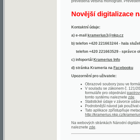
Kontaktní údaje:
a) e-mail
kramerius3@nkp.cz
b) telefon +420 221663244 - hala služeb
(inform
telefon +420 221663529 - správce obsahu
(
c) infoportál
Kramerius Info
d) stránka Krameria na
Facebooku
Upozornění pro uživatele:
Obrazové soubory jsou ve formátu DjVu, p
V souladu se zákonem č. 121/2000 Sb. (
formuláře pro objednání
papírové kopie
.
tomto systému naleznete
zde
.
Statistické údaje v závorce udávají počet t
Podrobnější návod jak používat digitáln
Tato aplikace zpřístupňuje metadata po
http://kramerius.nkp.cz/kramerius/oai
.
Na webových stránkách Národní digitální knihov
naleznete
zde
.
Ukázky zdigitalizovaných dokumentů:
Národní listy