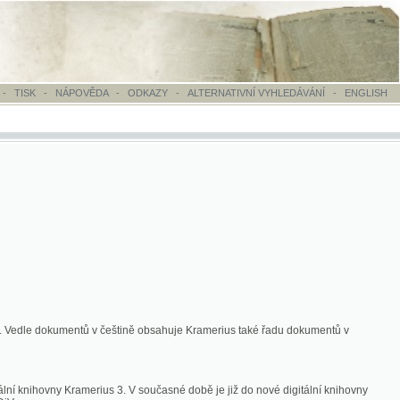
OVĚDA
-
ODKAZY
-
ALTERNATIVNÍ VYHLEDÁVÁNÍ
-
ENGLISH
ntů v češtině obsahuje Kramerius také řadu dokumentů v
merius 3. V současné době je již do nové digitální knihovny