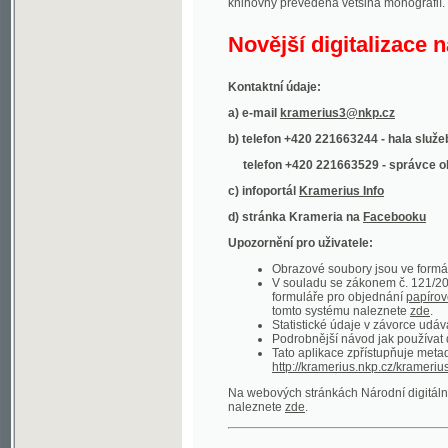
Kontaktní údaje:
a) e-mail
kramerius3@nkp.cz
b) telefon +420 221663244 - hala služeb
(inform
telefon +420 221663529 - správce obsahu
(
c) infoportál
Kramerius Info
d) stránka Krameria na
Facebooku
Upozornění pro uživatele:
Obrazové soubory jsou ve formátu DjVu, p
V souladu se zákonem č. 121/2000 Sb. (
formuláře pro objednání
papírové kopie
.
tomto systému naleznete
zde
.
Statistické údaje v závorce udávají počet t
Podrobnější návod jak používat digitáln
Tato aplikace zpřístupňuje metadata po
http://kramerius.nkp.cz/kramerius/oai
.
Na webových stránkách Národní digitální knihov
naleznete
zde
.
Ukázky zdigitalizovaných dokumentů:
Národní listy