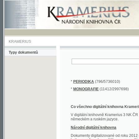
KRAMERIUS
Typy dokumentů
*
PERIODIKA
(796/5736010)
*
MONOGRAFIE
(11412/2997698)
Co všechno digitální knihovna Kramerius obs
V digitální knihovně Kramerius 3 NK ČR najdete 
německém a ruském jazyce.
Národní digitální knihovna
Dokumenty digitalizované od roku 2012 nalezne
knihovny převedena většina monografií. Převedené
Novější digitalizace nale