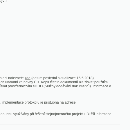
zde
(datum poslední aktualizace 15.5.2018).
vny ČR. Kopii těchto dokumentů lze získat použitím
nictvím eDDO (Služby dodávání dokumentů). Informace o
rotokolu je přístupná na adrese
y při řešení stejnojmenného projektu. Bližší informace
 ze vsi
V zajetí australských lidojedův