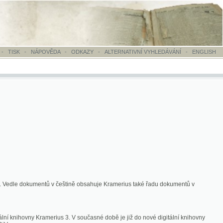
OVĚDA
-
ODKAZY
-
ALTERNATIVNÍ VYHLEDÁVÁNÍ
-
ENGLISH
ntů v češtině obsahuje Kramerius také řadu dokumentů v
merius 3. V současné době je již do nové digitální knihovny