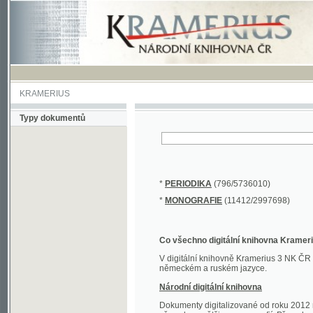
KRAMERIUS
Typy dokumentů
*
PERIODIKA
(796/5736010)
*
MONOGRAFIE
(11412/2997698)
Co všechno digitální knihovna Kramerius obs
V digitální knihovně Kramerius 3 NK ČR najdete 
německém a ruském jazyce.
Národní digitální knihovna
Dokumenty digitalizované od roku 2012 nalezne
převedena většina monografií. Převedené dokument
Novější digitalizace nale