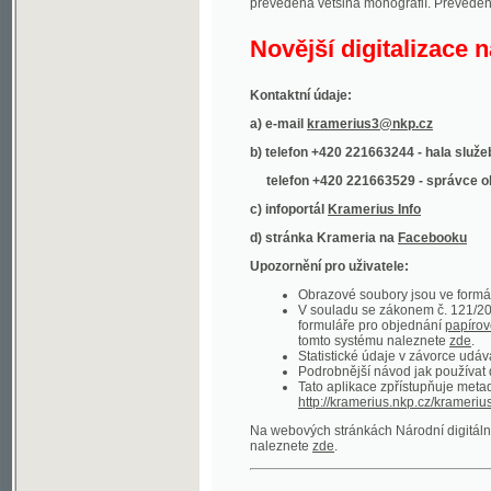
Kontaktní údaje:
a) e-mail
kramerius3@nkp.cz
b) telefon +420 221663244 - hala služeb
(inform
telefon +420 221663529 - správce obsahu
(
c) infoportál
Kramerius Info
d) stránka Krameria na
Facebooku
Upozornění pro uživatele:
Obrazové soubory jsou ve formátu DjVu, p
V souladu se zákonem č. 121/2000 Sb. (
formuláře pro objednání
papírové kopie
.
tomto systému naleznete
zde
.
Statistické údaje v závorce udávají počet t
Podrobnější návod jak používat digitáln
Tato aplikace zpřístupňuje metadata po
http://kramerius.nkp.cz/kramerius/oai
.
Na webových stránkách Národní digitální knihov
naleznete
zde
.
Ukázky zdigitalizovaných dokumentů:
Národní listy