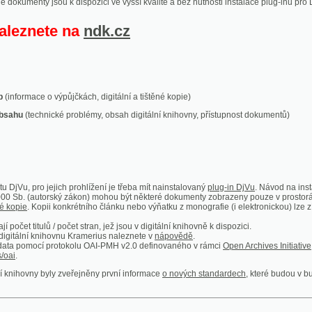
ace o výpůjčkách, digitální a tištěné kopie)
technické problémy, obsah digitální knihovny, přístupnost dokumentů)
ro jejich prohlížení je třeba mít nainstalovaný
plug-in DjVu
. Návod na instalaci naleznete
autorský zákon) mohou být některé dokumenty zobrazeny pouze v prostorách Národní kniho
 Kopii konkrétního článku nebo výňatku z monografie (i elektronickou) lze získat prostřed
itulů / počet stran, jež jsou v digitální knihovně k dispozici.
í knihovnu Kramerius naleznete v
nápovědě
.
mocí protokolu OAI-PMH v2.0 definovaného v rámci
Open Archives Initiative
. Implementace p
ny byly zveřejněny první informace
o nových standardech
, které budou v budoucnu využíván
Humoristické listy
Světozor
Smrt nesem