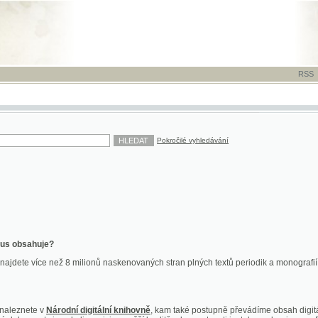
RSS
-
TISK
-
NÁP
Pokročilé vyhledávání
ahuje?
více než 8 milionů naskenovaných stran plných textů periodik a monografií. Vedle dokume
te v
Národní digitální knihovně
, kam také postupně převádíme obsah digitální knihovny Kra
y jsou k dispozici ve vyšší kvalitě a bez nutnosti instalace plug-inu pro DjVu.
znete na
ndk.cz