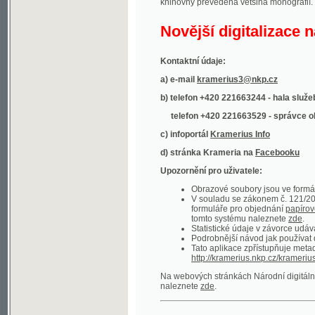
Kontaktní údaje:
a) e-mail
kramerius3@nkp.cz
b) telefon +420 221663244 - hala služeb
(inform
telefon +420 221663529 - správce obsahu
(
c) infoportál
Kramerius Info
d) stránka Krameria na
Facebooku
Upozornění pro uživatele:
Obrazové soubory jsou ve formátu DjVu, p
V souladu se zákonem č. 121/2000 Sb. (
formuláře pro objednání
papírové kopie
.
tomto systému naleznete
zde
.
Statistické údaje v závorce udávají počet t
Podrobnější návod jak používat digitáln
Tato aplikace zpřístupňuje metadata po
http://kramerius.nkp.cz/kramerius/oai
.
Na webových stránkách Národní digitální knihov
naleznete
zde
.
Ukázky zdigitalizovaných dokumentů:
Národní listy