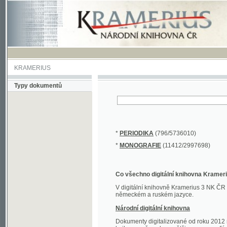
KRAMERIUS
Typy dokumentů
*
PERIODIKA
(796/5736010)
*
MONOGRAFIE
(11412/2997698)
Co všechno digitální knihovna Kramerius obs
V digitální knihovně Kramerius 3 NK ČR najdete 
německém a ruském jazyce.
Národní digitální knihovna
Dokumenty digitalizované od roku 2012 nalezne
knihovny převedena většina monografií. Převedené
Novější digitalizace nale