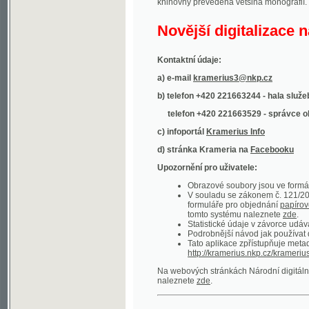
Kontaktní údaje:
a) e-mail
kramerius3@nkp.cz
b) telefon +420 221663244 - hala služeb
(inform
telefon +420 221663529 - správce obsahu
(
c) infoportál
Kramerius Info
d) stránka Krameria na
Facebooku
Upozornění pro uživatele:
Obrazové soubory jsou ve formátu DjVu, p
V souladu se zákonem č. 121/2000 Sb. (
formuláře pro objednání
papírové kopie
.
tomto systému naleznete
zde
.
Statistické údaje v závorce udávají počet t
Podrobnější návod jak používat digitáln
Tato aplikace zpřístupňuje metadata po
http://kramerius.nkp.cz/kramerius/oai
.
Na webových stránkách Národní digitální knihov
naleznete
zde
.
Ukázky zdigitalizovaných dokumentů:
Národní listy