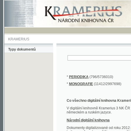
KRAMERIUS
Typy dokumentů
*
PERIODIKA
(796/5736010)
*
MONOGRAFIE
(11412/2997698)
Co všechno digitální knihovna Kramerius obs
V digitální knihovně Kramerius 3 NK ČR najdete 
německém a ruském jazyce.
Národní digitální knihovna
Dokumenty digitalizované od roku 2012 nalezne
knihovny převedena většina monografií. Převedené
Novější digitalizace nale