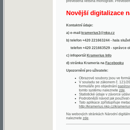
Kontaktní údaje:
a) e-mail
kramerius3@nkp.cz
b) telefon +420 221663244 - hala služeb
(inform
telefon +420 221663529 - správce obsahu
(
c) infoportál
Kramerius Info
d) stránka Krameria na
Facebooku
Upozornění pro uživatele:
Obrazové soubory jsou ve formátu DjVu, p
V souladu se zákonem č. 121/2000 Sb. (
formuláře pro objednání
papírové kopie
.
tomto systému naleznete
zde
.
Statistické údaje v závorce udávají počet t
Podrobnější návod jak používat digitáln
Tato aplikace zpřístupňuje metadata po
http://kramerius.nkp.cz/kramerius/oai
.
Na webových stránkách Národní digitální knihov
naleznete
zde
.
Ukázky zdigitalizovaných dokumentů:
Národní listy