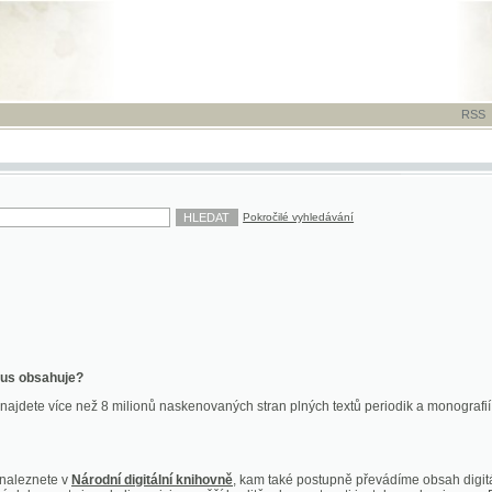
RSS
-
TISK
-
NÁP
Pokročilé vyhledávání
ahuje?
více než 8 milionů naskenovaných stran plných textů periodik a monografií. Vedle dokume
te v
Národní digitální knihovně
, kam také postupně převádíme obsah digitální knihovny Kra
y jsou k dispozici ve vyšší kvalitě a bez nutnosti instalace plug-inu pro DjVu.
znete na
ndk.cz