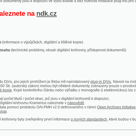
ace o výpůjčkách, digitální a tištěné kopie)
technické problémy, obsah digitální knihovny, přístupnost dokumentů)
ro jejich prohlížení je třeba mít nainstalovaný
plug-in DjVu
. Návod na instalaci naleznete
autorský zákon) mohou být některé dokumenty zobrazeny pouze v prostorách Národní kniho
 Kopii konkrétního článku nebo výňatku z monografie (i elektronickou) lze získat prostřed
itulů / počet stran, jež jsou v digitální knihovně k dispozici.
í knihovnu Kramerius naleznete v
nápovědě
.
mocí protokolu OAI-PMH v2.0 definovaného v rámci
Open Archives Initiative
. Implementace p
ny byly zveřejněny první informace
o nových standardech
, které budou v budoucnu využíván
Humoristické listy
Světozor
Smrt nesem