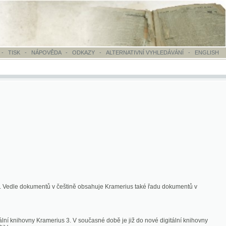
OVĚDA
-
ODKAZY
-
ALTERNATIVNÍ VYHLEDÁVÁNÍ
-
ENGLISH
ntů v češtině obsahuje Kramerius také řadu dokumentů v
merius 3. V současné době je již do nové digitální knihovny