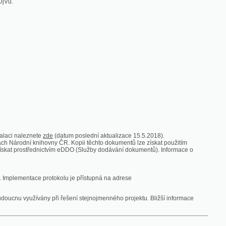
zde
(datum poslední aktualizace 15.5.2018).
vny ČR. Kopii těchto dokumentů lze získat použitím
nictvím eDDO (Služby dodávání dokumentů). Informace o
rotokolu je přístupná na adrese
y při řešení stejnojmenného projektu. Bližší informace
 ze vsi
V zajetí australských lidojedův