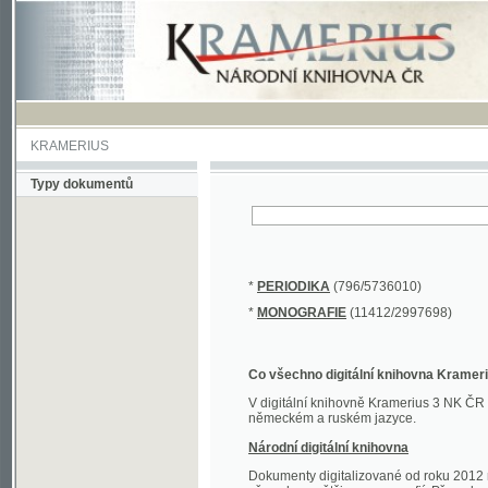
KRAMERIUS
Typy dokumentů
*
PERIODIKA
(796/5736010)
*
MONOGRAFIE
(11412/2997698)
Co všechno digitální knihovna Kramerius obs
V digitální knihovně Kramerius 3 NK ČR najdete 
německém a ruském jazyce.
Národní digitální knihovna
Dokumenty digitalizované od roku 2012 nalezne
převedena většina monografií. Převedené dokument
Novější digitalizace nale