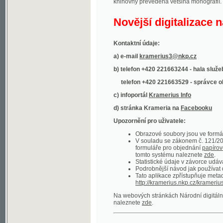
Kontaktní údaje:
a) e-mail
kramerius3@nkp.cz
b) telefon +420 221663244 - hala služeb
(inform
telefon +420 221663529 - správce obsahu
(
c) infoportál
Kramerius Info
d) stránka Krameria na
Facebooku
Upozornění pro uživatele:
Obrazové soubory jsou ve formátu DjVu, p
V souladu se zákonem č. 121/2000 Sb. (
formuláře pro objednání
papírové kopie
.
tomto systému naleznete
zde
.
Statistické údaje v závorce udávají počet t
Podrobnější návod jak používat digitáln
Tato aplikace zpřístupňuje metadata po
http://kramerius.nkp.cz/kramerius/oai
.
Na webových stránkách Národní digitální knihov
naleznete
zde
.
Ukázky zdigitalizovaných dokumentů:
Národní listy