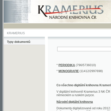
KRAMERIUS
Typy dokumentů
*
PERIODIKA
(796/5736010)
*
MONOGRAFIE
(11412/2997698)
Co všechno digitální knihovna Kramerius obs
V digitální knihovně Kramerius 3 NK ČR najdete 
německém a ruském jazyce.
Národní digitální knihovna
Dokumenty digitalizované od roku 2012 nalezne
knihovny převedena většina monografií. Převedené
Novější digitalizace nale