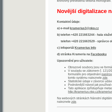
Kontaktní údaje:
a) e-mail
kramerius3@nkp.cz
b) telefon +420 221663244 - hala služeb
(inform
telefon +420 221663529 - správce obsahu
(
c) infoportál
Kramerius Info
d) stránka Krameria na
Facebooku
Upozornění pro uživatele:
Obrazové soubory jsou ve formátu DjVu, p
V souladu se zákonem č. 121/2000 Sb. (
formuláře pro objednání
papírové kopie
.
tomto systému naleznete
zde
.
Statistické údaje v závorce udávají počet t
Podrobnější návod jak používat digitáln
Tato aplikace zpřístupňuje metadata po
http://kramerius.nkp.cz/kramerius/oai
.
Na webových stránkách Národní digitální knihov
naleznete
zde
.
Ukázky zdigitalizovaných dokumentů:
Národní listy