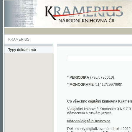
KRAMERIUS
Typy dokumentů
*
PERIODIKA
(796/5736010)
*
MONOGRAFIE
(11412/2997698)
Co všechno digitální knihovna Kramerius obs
V digitální knihovně Kramerius 3 NK ČR najdete 
německém a ruském jazyce.
Národní digitální knihovna
Dokumenty digitalizované od roku 2012 nalezne
knihovny převedena většina monografií. Převedené
Novější digitalizace nale