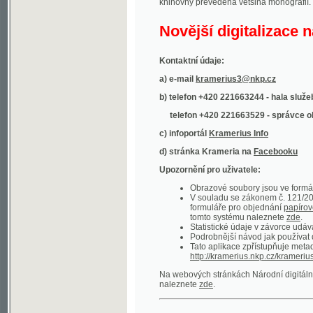
Kontaktní údaje:
a) e-mail
kramerius3@nkp.cz
b) telefon +420 221663244 - hala služeb
(inform
telefon +420 221663529 - správce obsahu
(
c) infoportál
Kramerius Info
d) stránka Krameria na
Facebooku
Upozornění pro uživatele:
Obrazové soubory jsou ve formátu DjVu, p
V souladu se zákonem č. 121/2000 Sb. (
formuláře pro objednání
papírové kopie
.
tomto systému naleznete
zde
.
Statistické údaje v závorce udávají počet t
Podrobnější návod jak používat digitáln
Tato aplikace zpřístupňuje metadata po
http://kramerius.nkp.cz/kramerius/oai
.
Na webových stránkách Národní digitální knihov
naleznete
zde
.
Ukázky zdigitalizovaných dokumentů:
Národní listy