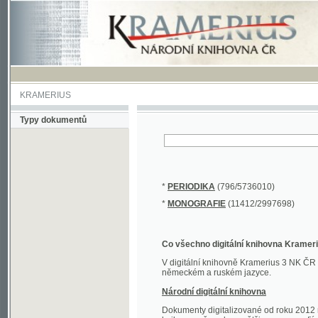
KRAMERIUS
Typy dokumentů
*
PERIODIKA
(796/5736010)
*
MONOGRAFIE
(11412/2997698)
Co všechno digitální knihovna Kramerius obs
V digitální knihovně Kramerius 3 NK ČR najdete 
německém a ruském jazyce.
Národní digitální knihovna
Dokumenty digitalizované od roku 2012 nalezne
knihovny převedena většina monografií. Převedené
Novější digitalizace nale