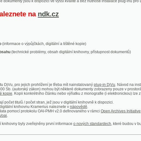
ace o výpůjčkách, digitální a tištěné kopie)
technické problémy, obsah digitální knihovny, přístupnost dokumentů)
ro jejich prohlížení je třeba mít nainstalovaný
plug-in DjVu
. Návod na instalaci naleznete
autorský zákon) mohou být některé dokumenty zobrazeny pouze v prostorách Národní kniho
 Kopii konkrétního článku nebo výňatku z monografie (i elektronickou) lze získat prostřed
itulů / počet stran, jež jsou v digitální knihovně k dispozici.
í knihovnu Kramerius naleznete v
nápovědě
.
mocí protokolu OAI-PMH v2.0 definovaného v rámci
Open Archives Initiative
. Implementace p
ny byly zveřejněny první informace
o nových standardech
, které budou v budoucnu využíván
Humoristické listy
Světozor
Smrt nesem