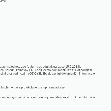
zde
(datum poslední aktualizace 15.5.2018).
vny ČR. Kopii těchto dokumentů lze získat použitím
nictvím eDDO (Služby dodávání dokumentů). Informace o
rotokolu je přístupná na adrese
y při řešení stejnojmenného projektu. Bližší informace
 ze vsi
V zajetí australských lidojedův