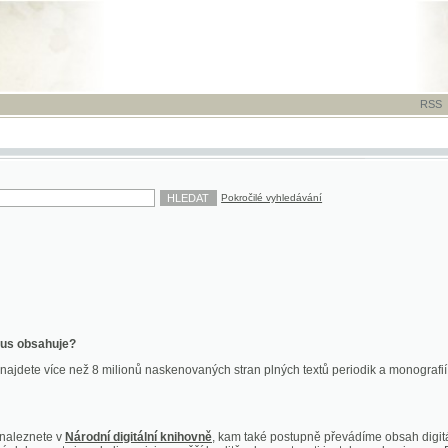
RSS
-
TISK
-
NÁP
Pokročilé vyhledávání
ahuje?
více než 8 milionů naskenovaných stran plných textů periodik a monografií. Vedle dokume
te v
Národní digitální knihovně
, kam také postupně převádíme obsah digitální knihovny Kra
y jsou k dispozici ve vyšší kvalitě a bez nutnosti instalace plug-inu pro DjVu.
znete na
ndk.cz