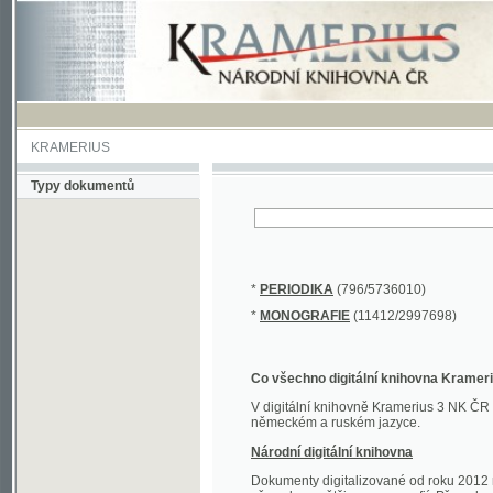
KRAMERIUS
Typy dokumentů
*
PERIODIKA
(796/5736010)
*
MONOGRAFIE
(11412/2997698)
Co všechno digitální knihovna Kramerius obs
V digitální knihovně Kramerius 3 NK ČR najdete 
německém a ruském jazyce.
Národní digitální knihovna
Dokumenty digitalizované od roku 2012 nalezne
převedena většina monografií. Převedené dokument
Novější digitalizace nale