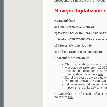
Kontaktní údaje:
a) e-mail
kramerius3@nkp.cz
b) telefon +420 221663244 - hala služeb
(inform
telefon +420 221663529 - správce obsahu
(
c) infoportál
Kramerius Info
d) stránka Krameria na
Facebooku
Upozornění pro uživatele:
Obrazové soubory jsou ve formátu DjVu, p
V souladu se zákonem č. 121/2000 Sb. (
formuláře pro objednání
papírové kopie
.
tomto systému naleznete
zde
.
Statistické údaje v závorce udávají počet t
Podrobnější návod jak používat digitáln
Tato aplikace zpřístupňuje metadata po
http://kramerius.nkp.cz/kramerius/oai
.
Na webových stránkách Národní digitální knihov
naleznete
zde
.
Ukázky zdigitalizovaných dokumentů:
Národní listy