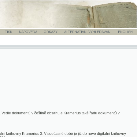
OVĚDA
-
ODKAZY
-
ALTERNATIVNÍ VYHLEDÁVÁNÍ
-
ENGLISH
ntů v češtině obsahuje Kramerius také řadu dokumentů v
merius 3. V současné době je již do nové digitální knihovny