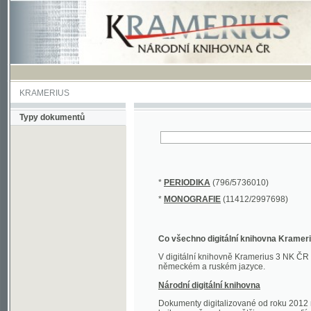
KRAMERIUS
Typy dokumentů
*
PERIODIKA
(796/5736010)
*
MONOGRAFIE
(11412/2997698)
Co všechno digitální knihovna Kramerius obs
V digitální knihovně Kramerius 3 NK ČR najdete 
německém a ruském jazyce.
Národní digitální knihovna
Dokumenty digitalizované od roku 2012 nalezne
knihovny převedena většina monografií. Převedené
Novější digitalizace nale