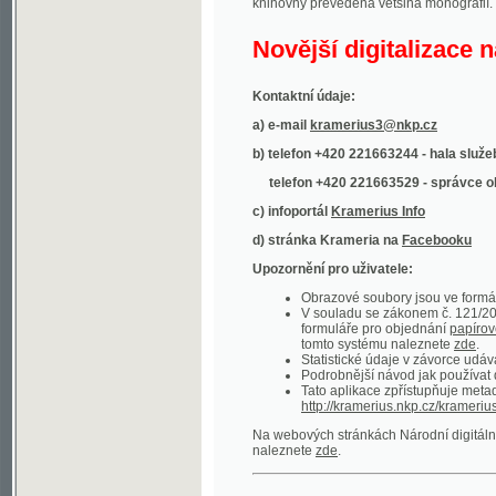
Kontaktní údaje:
a) e-mail
kramerius3@nkp.cz
b) telefon +420 221663244 - hala služeb
(inform
telefon +420 221663529 - správce obsahu
(
c) infoportál
Kramerius Info
d) stránka Krameria na
Facebooku
Upozornění pro uživatele:
Obrazové soubory jsou ve formátu DjVu, p
V souladu se zákonem č. 121/2000 Sb. (
formuláře pro objednání
papírové kopie
.
tomto systému naleznete
zde
.
Statistické údaje v závorce udávají počet t
Podrobnější návod jak používat digitáln
Tato aplikace zpřístupňuje metadata po
http://kramerius.nkp.cz/kramerius/oai
.
Na webových stránkách Národní digitální knihov
naleznete
zde
.
Ukázky zdigitalizovaných dokumentů:
Národní listy