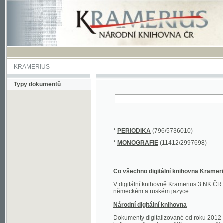
KRAMERIUS
Typy dokumentů
*
PERIODIKA
(796/5736010)
*
MONOGRAFIE
(11412/2997698)
Co všechno digitální knihovna Kramerius obs
V digitální knihovně Kramerius 3 NK ČR najdete 
německém a ruském jazyce.
Národní digitální knihovna
Dokumenty digitalizované od roku 2012 nalezne
knihovny převedena většina monografií. Převedené
Novější digitalizace nale