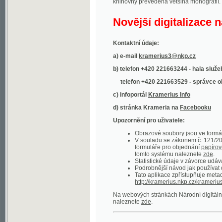
Kontaktní údaje:
a) e-mail
kramerius3@nkp.cz
b) telefon +420 221663244 - hala služeb
(inform
telefon +420 221663529 - správce obsahu
(
c) infoportál
Kramerius Info
d) stránka Krameria na
Facebooku
Upozornění pro uživatele:
Obrazové soubory jsou ve formátu DjVu, p
V souladu se zákonem č. 121/2000 Sb. (
formuláře pro objednání
papírové kopie
.
tomto systému naleznete
zde
.
Statistické údaje v závorce udávají počet t
Podrobnější návod jak používat digitáln
Tato aplikace zpřístupňuje metadata po
http://kramerius.nkp.cz/kramerius/oai
.
Na webových stránkách Národní digitální knihov
naleznete
zde
.
Ukázky zdigitalizovaných dokumentů:
Národní listy