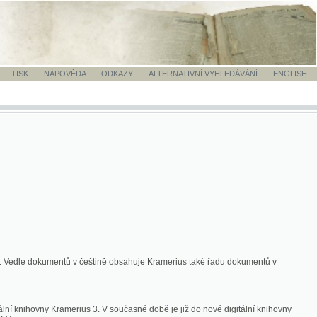
OVĚDA
-
ODKAZY
-
ALTERNATIVNÍ VYHLEDÁVÁNÍ
-
ENGLISH
ntů v češtině obsahuje Kramerius také řadu dokumentů v
merius 3. V současné době je již do nové digitální knihovny