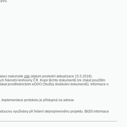
zde
(datum poslední aktualizace 15.5.2018).
vny ČR. Kopii těchto dokumentů lze získat použitím
nictvím eDDO (Služby dodávání dokumentů). Informace o
rotokolu je přístupná na adrese
y při řešení stejnojmenného projektu. Bližší informace
 ze vsi
V zajetí australských lidojedův