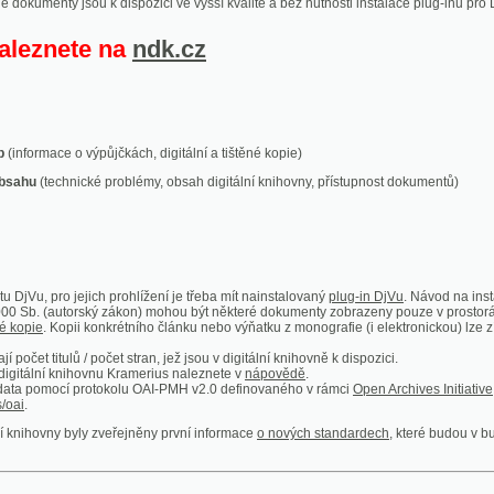
ace o výpůjčkách, digitální a tištěné kopie)
technické problémy, obsah digitální knihovny, přístupnost dokumentů)
ro jejich prohlížení je třeba mít nainstalovaný
plug-in DjVu
. Návod na instalaci naleznete
autorský zákon) mohou být některé dokumenty zobrazeny pouze v prostorách Národní kniho
 Kopii konkrétního článku nebo výňatku z monografie (i elektronickou) lze získat prostřed
itulů / počet stran, jež jsou v digitální knihovně k dispozici.
í knihovnu Kramerius naleznete v
nápovědě
.
mocí protokolu OAI-PMH v2.0 definovaného v rámci
Open Archives Initiative
. Implementace p
ny byly zveřejněny první informace
o nových standardech
, které budou v budoucnu využíván
Humoristické listy
Světozor
Smrt nesem