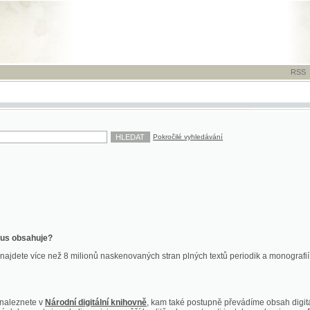
RSS
-
TISK
-
NÁP
Pokročilé vyhledávání
ahuje?
více než 8 milionů naskenovaných stran plných textů periodik a monografií. Vedle dokume
te v
Národní digitální knihovně
, kam také postupně převádíme obsah digitální knihovny Kra
y jsou k dispozici ve vyšší kvalitě a bez nutnosti instalace plug-inu pro DjVu.
znete na
ndk.cz