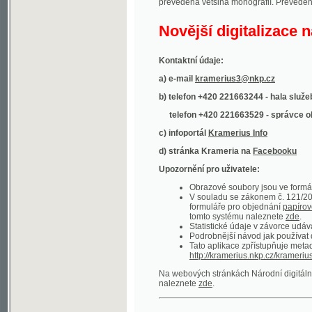
Kontaktní údaje:
a) e-mail
kramerius3@nkp.cz
b) telefon +420 221663244 - hala služeb
(inform
telefon +420 221663529 - správce obsahu
(
c) infoportál
Kramerius Info
d) stránka Krameria na
Facebooku
Upozornění pro uživatele:
Obrazové soubory jsou ve formátu DjVu, p
V souladu se zákonem č. 121/2000 Sb. (
formuláře pro objednání
papírové kopie
.
tomto systému naleznete
zde
.
Statistické údaje v závorce udávají počet t
Podrobnější návod jak používat digitáln
Tato aplikace zpřístupňuje metadata po
http://kramerius.nkp.cz/kramerius/oai
.
Na webových stránkách Národní digitální knihov
naleznete
zde
.
Ukázky zdigitalizovaných dokumentů:
Národní listy