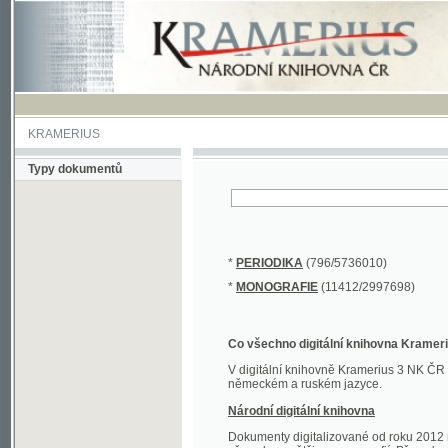
KRAMERIUS
Typy dokumentů
*
PERIODIKA
(796/5736010)
*
MONOGRAFIE
(11412/2997698)
Co všechno digitální knihovna Kramerius obs
V digitální knihovně Kramerius 3 NK ČR najdete 
německém a ruském jazyce.
Národní digitální knihovna
Dokumenty digitalizované od roku 2012 nalezne
převedena většina monografií. Převedené dokument
Novější digitalizace nale