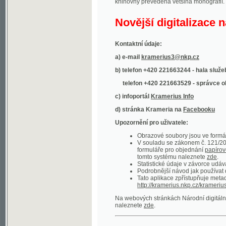
Kontaktní údaje:
a) e-mail
kramerius3@nkp.cz
b) telefon +420 221663244 - hala služeb
(inform
telefon +420 221663529 - správce obsahu
(
c) infoportál
Kramerius Info
d) stránka Krameria na
Facebooku
Upozornění pro uživatele:
Obrazové soubory jsou ve formátu DjVu, p
V souladu se zákonem č. 121/2000 Sb. (
formuláře pro objednání
papírové kopie
.
tomto systému naleznete
zde
.
Statistické údaje v závorce udávají počet t
Podrobnější návod jak používat digitáln
Tato aplikace zpřístupňuje metadata po
http://kramerius.nkp.cz/kramerius/oai
.
Na webových stránkách Národní digitální knihov
naleznete
zde
.
Ukázky zdigitalizovaných dokumentů:
Národní listy