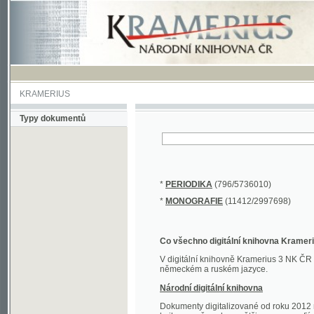
KRAMERIUS
Typy dokumentů
*
PERIODIKA
(796/5736010)
*
MONOGRAFIE
(11412/2997698)
Co všechno digitální knihovna Kramerius obs
V digitální knihovně Kramerius 3 NK ČR najdete 
německém a ruském jazyce.
Národní digitální knihovna
Dokumenty digitalizované od roku 2012 nalezne
knihovny převedena většina monografií. Převedené
Novější digitalizace nale