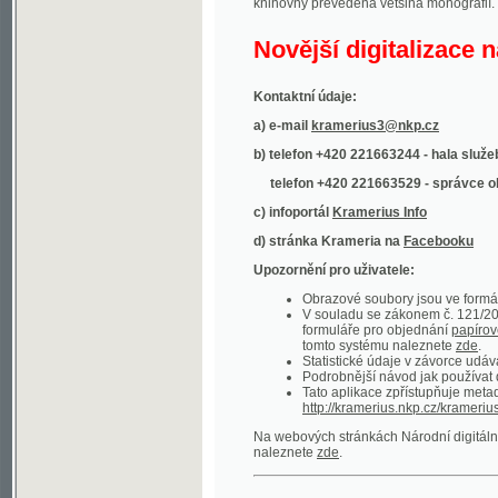
Kontaktní údaje:
a) e-mail
kramerius3@nkp.cz
b) telefon +420 221663244 - hala služeb
(inform
telefon +420 221663529 - správce obsahu
(
c) infoportál
Kramerius Info
d) stránka Krameria na
Facebooku
Upozornění pro uživatele:
Obrazové soubory jsou ve formátu DjVu, p
V souladu se zákonem č. 121/2000 Sb. (
formuláře pro objednání
papírové kopie
.
tomto systému naleznete
zde
.
Statistické údaje v závorce udávají počet t
Podrobnější návod jak používat digitáln
Tato aplikace zpřístupňuje metadata po
http://kramerius.nkp.cz/kramerius/oai
.
Na webových stránkách Národní digitální knihov
naleznete
zde
.
Ukázky zdigitalizovaných dokumentů:
Národní listy