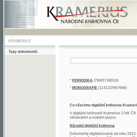
KRAMERIUS
Typy dokumentů
*
PERIODIKA
(796/5736010)
*
MONOGRAFIE
(11412/2997698)
Co všechno digitální knihovna Kramerius obs
V digitální knihovně Kramerius 3 NK ČR najdete 
německém a ruském jazyce.
Národní digitální knihovna
Dokumenty digitalizované od roku 2012 nalezne
knihovny převedena většina monografií. Převedené
Novější digitalizace nale