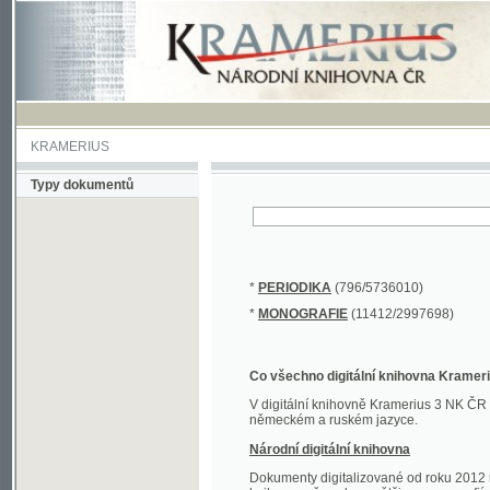
KRAMERIUS
Typy dokumentů
*
PERIODIKA
(796/5736010)
*
MONOGRAFIE
(11412/2997698)
Co všechno digitální knihovna Kramerius obs
V digitální knihovně Kramerius 3 NK ČR najdete 
německém a ruském jazyce.
Národní digitální knihovna
Dokumenty digitalizované od roku 2012 nalezne
knihovny převedena většina monografií. Převedené
Novější digitalizace nale