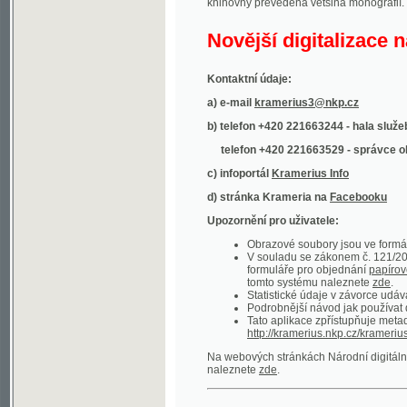
Kontaktní údaje:
a) e-mail
kramerius3@nkp.cz
b) telefon +420 221663244 - hala služeb
(inform
telefon +420 221663529 - správce obsahu
(
c) infoportál
Kramerius Info
d) stránka Krameria na
Facebooku
Upozornění pro uživatele:
Obrazové soubory jsou ve formátu DjVu, p
V souladu se zákonem č. 121/2000 Sb. (
formuláře pro objednání
papírové kopie
.
tomto systému naleznete
zde
.
Statistické údaje v závorce udávají počet t
Podrobnější návod jak používat digitáln
Tato aplikace zpřístupňuje metadata po
http://kramerius.nkp.cz/kramerius/oai
.
Na webových stránkách Národní digitální knihov
naleznete
zde
.
Ukázky zdigitalizovaných dokumentů:
Národní listy