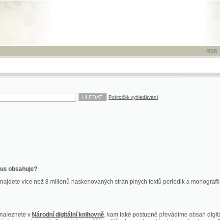
RSS
-
TISK
-
NÁP
Pokročilé vyhledávání
ahuje?
více než 8 milionů naskenovaných stran plných textů periodik a monografií. Vedle dokume
te v
Národní digitální knihovně
, kam také postupně převádíme obsah digitální knihovny Kra
y jsou k dispozici ve vyšší kvalitě a bez nutnosti instalace plug-inu pro DjVu.
znete na
ndk.cz