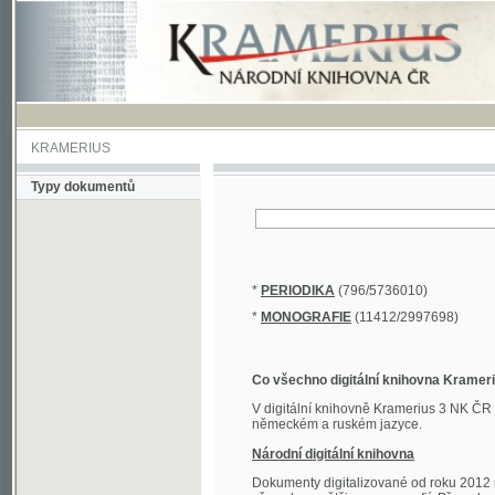
KRAMERIUS
Typy dokumentů
*
PERIODIKA
(796/5736010)
*
MONOGRAFIE
(11412/2997698)
Co všechno digitální knihovna Kramerius obs
V digitální knihovně Kramerius 3 NK ČR najdete 
německém a ruském jazyce.
Národní digitální knihovna
Dokumenty digitalizované od roku 2012 nalezne
převedena většina monografií. Převedené dokument
Novější digitalizace nale