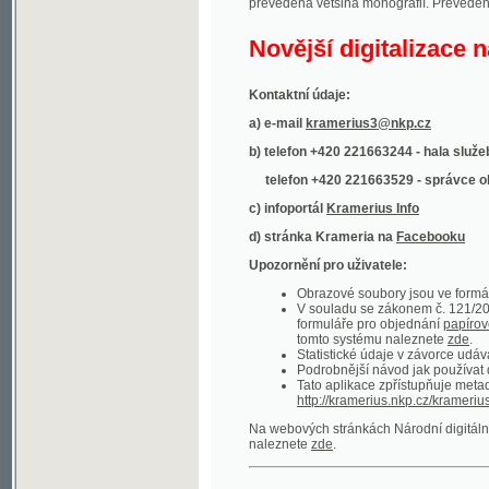
Kontaktní údaje:
a) e-mail
kramerius3@nkp.cz
b) telefon +420 221663244 - hala služeb
(inform
telefon +420 221663529 - správce obsahu
(
c) infoportál
Kramerius Info
d) stránka Krameria na
Facebooku
Upozornění pro uživatele:
Obrazové soubory jsou ve formátu DjVu, p
V souladu se zákonem č. 121/2000 Sb. (
formuláře pro objednání
papírové kopie
.
tomto systému naleznete
zde
.
Statistické údaje v závorce udávají počet t
Podrobnější návod jak používat digitáln
Tato aplikace zpřístupňuje metadata po
http://kramerius.nkp.cz/kramerius/oai
.
Na webových stránkách Národní digitální knihov
naleznete
zde
.
Ukázky zdigitalizovaných dokumentů:
Národní listy