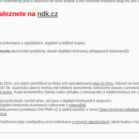
ace o výpůjčkách, digitální a tištěné kopie)
technické problémy, obsah digitální knihovny, přístupnost dokumentů)
ro jejich prohlížení je třeba mít nainstalovaný
plug-in DjVu
. Návod na instalaci naleznete
autorský zákon) mohou být některé dokumenty zobrazeny pouze v prostorách Národní kniho
 Kopii konkrétního článku nebo výňatku z monografie (i elektronickou) lze získat prostřed
itulů / počet stran, jež jsou v digitální knihovně k dispozici.
í knihovnu Kramerius naleznete v
nápovědě
.
mocí protokolu OAI-PMH v2.0 definovaného v rámci
Open Archives Initiative
. Implementace p
ny byly zveřejněny první informace
o nových standardech
, které budou v budoucnu využíván
Humoristické listy
Světozor
Smrt nesem