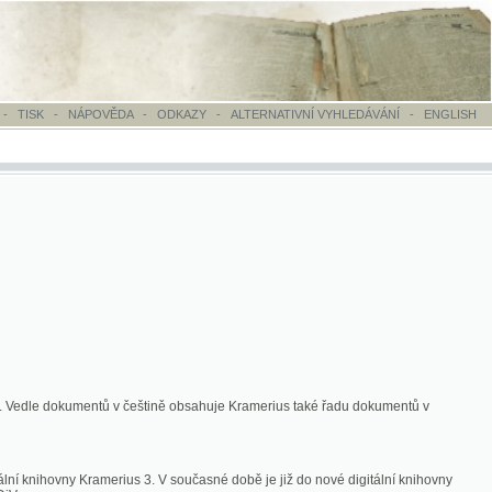
OVĚDA
-
ODKAZY
-
ALTERNATIVNÍ VYHLEDÁVÁNÍ
-
ENGLISH
ntů v češtině obsahuje Kramerius také řadu dokumentů v
merius 3. V současné době je již do nové digitální knihovny