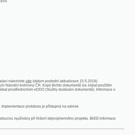
zde
(datum poslední aktualizace 15.5.2018).
vny ČR. Kopii těchto dokumentů lze získat použitím
nictvím eDDO (Služby dodávání dokumentů). Informace o
rotokolu je přístupná na adrese
y při řešení stejnojmenného projektu. Bližší informace
 ze vsi
V zajetí australských lidojedův