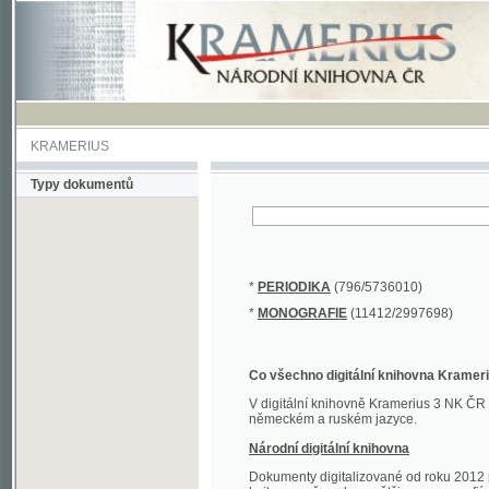
KRAMERIUS
Typy dokumentů
*
PERIODIKA
(796/5736010)
*
MONOGRAFIE
(11412/2997698)
Co všechno digitální knihovna Kramerius obs
V digitální knihovně Kramerius 3 NK ČR najdete 
německém a ruském jazyce.
Národní digitální knihovna
Dokumenty digitalizované od roku 2012 nalezne
knihovny převedena většina monografií. Převedené
Novější digitalizace nale