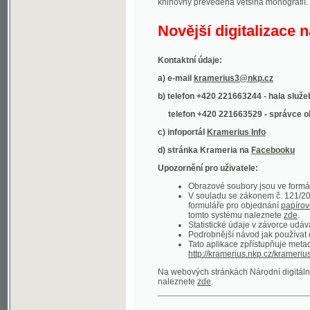
Kontaktní údaje:
a) e-mail
kramerius3@nkp.cz
b) telefon +420 221663244 - hala služeb
(inform
telefon +420 221663529 - správce obsahu
(
c) infoportál
Kramerius Info
d) stránka Krameria na
Facebooku
Upozornění pro uživatele:
Obrazové soubory jsou ve formátu DjVu, p
V souladu se zákonem č. 121/2000 Sb. (
formuláře pro objednání
papírové kopie
.
tomto systému naleznete
zde
.
Statistické údaje v závorce udávají počet t
Podrobnější návod jak používat digitáln
Tato aplikace zpřístupňuje metadata po
http://kramerius.nkp.cz/kramerius/oai
.
Na webových stránkách Národní digitální knihov
naleznete
zde
.
Ukázky zdigitalizovaných dokumentů:
Národní listy