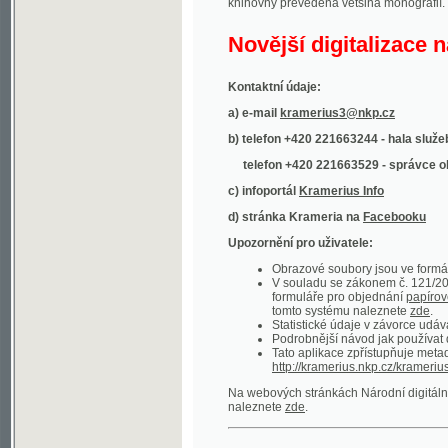
Kontaktní údaje:
a) e-mail
kramerius3@nkp.cz
b) telefon +420 221663244 - hala služeb
(inform
telefon +420 221663529 - správce obsahu
(
c) infoportál
Kramerius Info
d) stránka Krameria na
Facebooku
Upozornění pro uživatele:
Obrazové soubory jsou ve formátu DjVu, p
V souladu se zákonem č. 121/2000 Sb. (
formuláře pro objednání
papírové kopie
.
tomto systému naleznete
zde
.
Statistické údaje v závorce udávají počet t
Podrobnější návod jak používat digitáln
Tato aplikace zpřístupňuje metadata po
http://kramerius.nkp.cz/kramerius/oai
.
Na webových stránkách Národní digitální knihov
naleznete
zde
.
Ukázky zdigitalizovaných dokumentů:
Národní listy