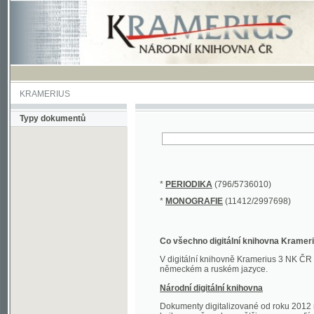
KRAMERIUS
Typy dokumentů
*
PERIODIKA
(796/5736010)
*
MONOGRAFIE
(11412/2997698)
Co všechno digitální knihovna Kramerius obs
V digitální knihovně Kramerius 3 NK ČR najdete 
německém a ruském jazyce.
Národní digitální knihovna
Dokumenty digitalizované od roku 2012 nalezne
knihovny převedena většina monografií. Převedené
Novější digitalizace nale