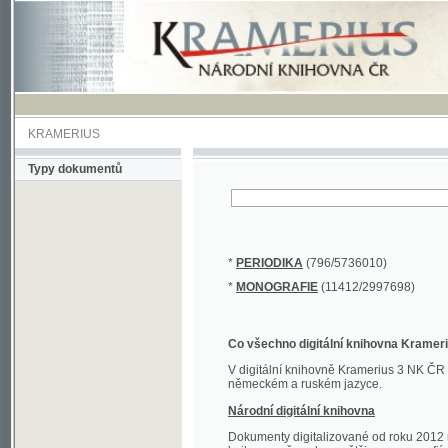
KRAMERIUS
Typy dokumentů
*
PERIODIKA
(796/5736010)
*
MONOGRAFIE
(11412/2997698)
Co všechno digitální knihovna Kramerius obs
V digitální knihovně Kramerius 3 NK ČR najdete 
německém a ruském jazyce.
Národní digitální knihovna
Dokumenty digitalizované od roku 2012 nalezne
knihovny převedena většina monografií. Převedené
Novější digitalizace nale