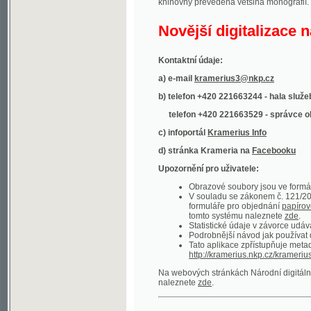
Kontaktní údaje:
a) e-mail
kramerius3@nkp.cz
b) telefon +420 221663244 - hala služeb
(inform
telefon +420 221663529 - správce obsahu
(
c) infoportál
Kramerius Info
d) stránka Krameria na
Facebooku
Upozornění pro uživatele:
Obrazové soubory jsou ve formátu DjVu, p
V souladu se zákonem č. 121/2000 Sb. (
formuláře pro objednání
papírové kopie
.
tomto systému naleznete
zde
.
Statistické údaje v závorce udávají počet t
Podrobnější návod jak používat digitáln
Tato aplikace zpřístupňuje metadata po
http://kramerius.nkp.cz/kramerius/oai
.
Na webových stránkách Národní digitální knihov
naleznete
zde
.
Ukázky zdigitalizovaných dokumentů:
Národní listy