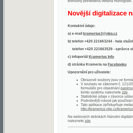
Kontaktní údaje:
a) e-mail
kramerius3@nkp.cz
b) telefon +420 221663244 - hala služeb
(inform
telefon +420 221663529 - správce obsahu
(
c) infoportál
Kramerius Info
d) stránka Krameria na
Facebooku
Upozornění pro uživatele:
Obrazové soubory jsou ve formátu DjVu, p
V souladu se zákonem č. 121/2000 Sb. (
formuláře pro objednání
papírové kopie
.
tomto systému naleznete
zde
.
Statistické údaje v závorce udávají počet t
Podrobnější návod jak používat digitáln
Tato aplikace zpřístupňuje metadata po
http://kramerius.nkp.cz/kramerius/oai
.
Na webových stránkách Národní digitální knihov
naleznete
zde
.
Ukázky zdigitalizovaných dokumentů:
Národní listy