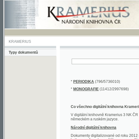
KRAMERIUS
Typy dokumentů
*
PERIODIKA
(796/5736010)
*
MONOGRAFIE
(11412/2997698)
Co všechno digitální knihovna Kramerius obs
V digitální knihovně Kramerius 3 NK ČR najdete 
německém a ruském jazyce.
Národní digitální knihovna
Dokumenty digitalizované od roku 2012 nalezne
knihovny převedena většina monografií. Převedené
Novější digitalizace nale