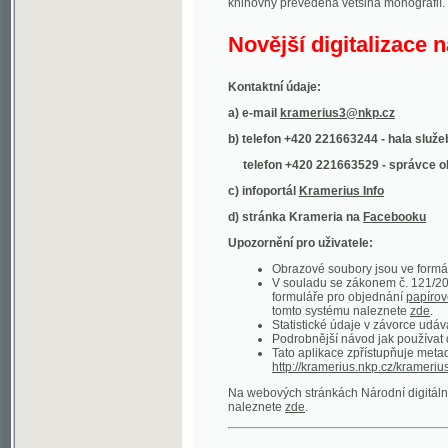
Kontaktní údaje:
a) e-mail
kramerius3@nkp.cz
b) telefon +420 221663244 - hala služeb
(inform
telefon +420 221663529 - správce obsahu
(
c) infoportál
Kramerius Info
d) stránka Krameria na
Facebooku
Upozornění pro uživatele:
Obrazové soubory jsou ve formátu DjVu, p
V souladu se zákonem č. 121/2000 Sb. (
formuláře pro objednání
papírové kopie
.
tomto systému naleznete
zde
.
Statistické údaje v závorce udávají počet t
Podrobnější návod jak používat digitáln
Tato aplikace zpřístupňuje metadata po
http://kramerius.nkp.cz/kramerius/oai
.
Na webových stránkách Národní digitální knihov
naleznete
zde
.
Ukázky zdigitalizovaných dokumentů:
Národní listy