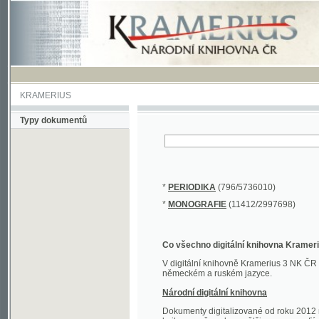
KRAMERIUS
Typy dokumentů
*
PERIODIKA
(796/5736010)
*
MONOGRAFIE
(11412/2997698)
Co všechno digitální knihovna Kramerius obs
V digitální knihovně Kramerius 3 NK ČR najdete 
německém a ruském jazyce.
Národní digitální knihovna
Dokumenty digitalizované od roku 2012 nalezne
knihovny převedena většina monografií. Převedené
Novější digitalizace nale