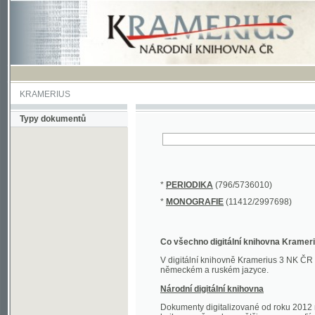
KRAMERIUS
Typy dokumentů
*
PERIODIKA
(796/5736010)
*
MONOGRAFIE
(11412/2997698)
Co všechno digitální knihovna Kramerius obs
V digitální knihovně Kramerius 3 NK ČR najdete 
německém a ruském jazyce.
Národní digitální knihovna
Dokumenty digitalizované od roku 2012 nalezne
knihovny převedena většina monografií. Převedené
Novější digitalizace nale