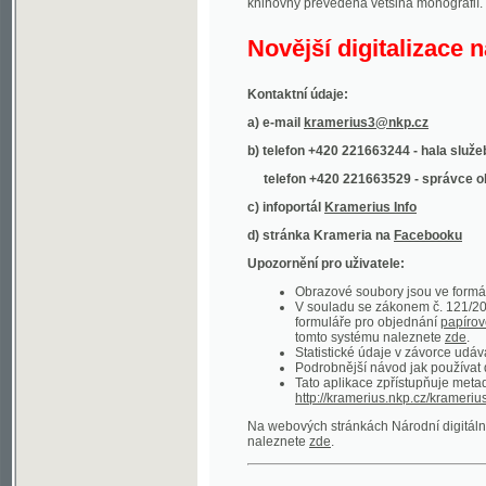
Kontaktní údaje:
a) e-mail
kramerius3@nkp.cz
b) telefon +420 221663244 - hala služeb
(inform
telefon +420 221663529 - správce obsahu
(
c) infoportál
Kramerius Info
d) stránka Krameria na
Facebooku
Upozornění pro uživatele:
Obrazové soubory jsou ve formátu DjVu, p
V souladu se zákonem č. 121/2000 Sb. (
formuláře pro objednání
papírové kopie
.
tomto systému naleznete
zde
.
Statistické údaje v závorce udávají počet t
Podrobnější návod jak používat digitáln
Tato aplikace zpřístupňuje metadata po
http://kramerius.nkp.cz/kramerius/oai
.
Na webových stránkách Národní digitální knihov
naleznete
zde
.
Ukázky zdigitalizovaných dokumentů:
Národní listy