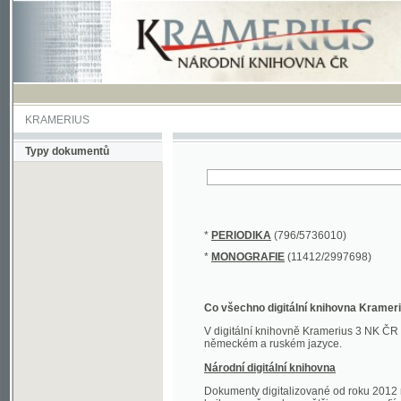
KRAMERIUS
Typy dokumentů
*
PERIODIKA
(796/5736010)
*
MONOGRAFIE
(11412/2997698)
Co všechno digitální knihovna Kramerius obs
V digitální knihovně Kramerius 3 NK ČR najdete 
německém a ruském jazyce.
Národní digitální knihovna
Dokumenty digitalizované od roku 2012 nalezne
knihovny převedena většina monografií. Převedené
Novější digitalizace nale