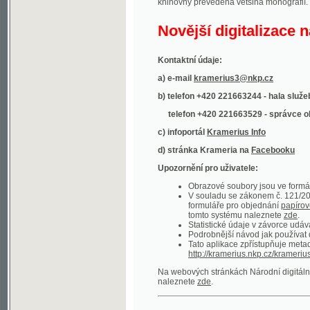
Kontaktní údaje:
a) e-mail
kramerius3@nkp.cz
b) telefon +420 221663244 - hala služeb
(inform
telefon +420 221663529 - správce obsahu
(
c) infoportál
Kramerius Info
d) stránka Krameria na
Facebooku
Upozornění pro uživatele:
Obrazové soubory jsou ve formátu DjVu, p
V souladu se zákonem č. 121/2000 Sb. (
formuláře pro objednání
papírové kopie
.
tomto systému naleznete
zde
.
Statistické údaje v závorce udávají počet t
Podrobnější návod jak používat digitáln
Tato aplikace zpřístupňuje metadata po
http://kramerius.nkp.cz/kramerius/oai
.
Na webových stránkách Národní digitální knihov
naleznete
zde
.
Ukázky zdigitalizovaných dokumentů:
Národní listy