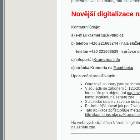
Kontaktní údaje:
a) e-mail
kramerius3@nkp.cz
b) telefon +420 221663244 - hala služeb
(inform
telefon +420 221663529 - správce obsahu
(
c) infoportál
Kramerius Info
d) stránka Krameria na
Facebooku
Upozornění pro uživatele:
Obrazové soubory jsou ve formátu DjVu, p
V souladu se zákonem č. 121/2000 Sb. (
formuláře pro objednání
papírové kopie
.
tomto systému naleznete
zde
.
Statistické údaje v závorce udávají počet t
Podrobnější návod jak používat digitáln
Tato aplikace zpřístupňuje metadata po
http://kramerius.nkp.cz/kramerius/oai
.
Na webových stránkách Národní digitální knihov
naleznete
zde
.
Ukázky zdigitalizovaných dokumentů:
Národní listy