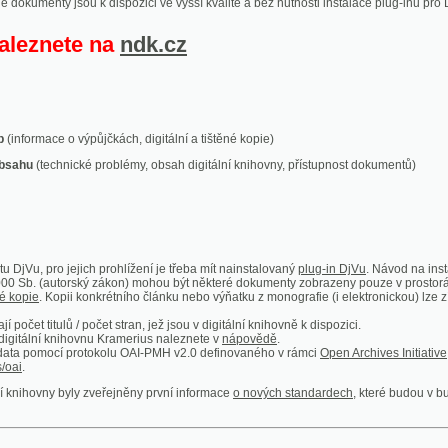
ace o výpůjčkách, digitální a tištěné kopie)
technické problémy, obsah digitální knihovny, přístupnost dokumentů)
ro jejich prohlížení je třeba mít nainstalovaný
plug-in DjVu
. Návod na instalaci naleznete
autorský zákon) mohou být některé dokumenty zobrazeny pouze v prostorách Národní kniho
 Kopii konkrétního článku nebo výňatku z monografie (i elektronickou) lze získat prostřed
itulů / počet stran, jež jsou v digitální knihovně k dispozici.
í knihovnu Kramerius naleznete v
nápovědě
.
mocí protokolu OAI-PMH v2.0 definovaného v rámci
Open Archives Initiative
. Implementace p
ny byly zveřejněny první informace
o nových standardech
, které budou v budoucnu využíván
Humoristické listy
Světozor
Smrt nesem