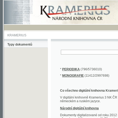
KRAMERIUS
Typy dokumentů
*
PERIODIKA
(796/5736010)
*
MONOGRAFIE
(11412/2997698)
Co všechno digitální knihovna Kramerius obs
V digitální knihovně Kramerius 3 NK ČR najdete 
německém a ruském jazyce.
Národní digitální knihovna
Dokumenty digitalizované od roku 2012 nalezne
převedena většina monografií. Převedené dokument
Novější digitalizace nale