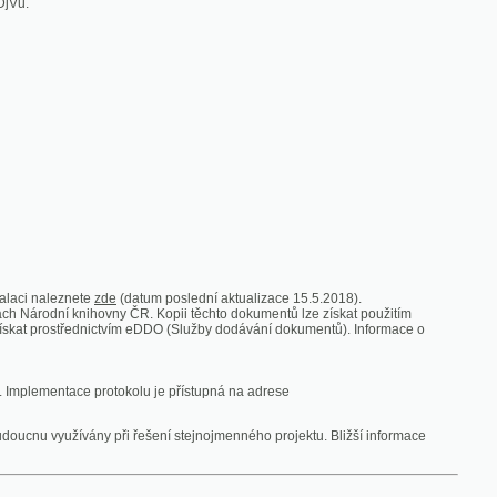
zde
(datum poslední aktualizace 15.5.2018).
vny ČR. Kopii těchto dokumentů lze získat použitím
nictvím eDDO (Služby dodávání dokumentů). Informace o
rotokolu je přístupná na adrese
y při řešení stejnojmenného projektu. Bližší informace
 ze vsi
V zajetí australských lidojedův