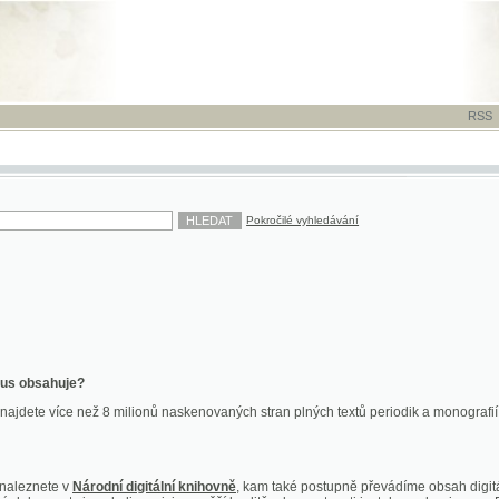
RSS
-
TISK
-
NÁP
Pokročilé vyhledávání
ahuje?
více než 8 milionů naskenovaných stran plných textů periodik a monografií. Vedle dokume
te v
Národní digitální knihovně
, kam také postupně převádíme obsah digitální knihovny Kra
y jsou k dispozici ve vyšší kvalitě a bez nutnosti instalace plug-inu pro DjVu.
znete na
ndk.cz