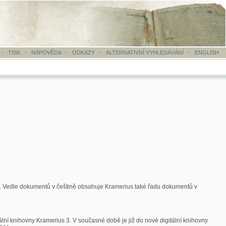
OVĚDA
-
ODKAZY
-
ALTERNATIVNÍ VYHLEDÁVÁNÍ
-
ENGLISH
ntů v češtině obsahuje Kramerius také řadu dokumentů v
merius 3. V současné době je již do nové digitální knihovny