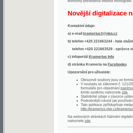
Kontaktní údaje:
a) e-mail
kramerius3@nkp.cz
b) telefon +420 221663244 - hala služeb
(inform
telefon +420 221663529 - správce obsahu
(
c) infoportál
Kramerius Info
d) stránka Krameria na
Facebooku
Upozornění pro uživatele:
Obrazové soubory jsou ve formátu DjVu, p
V souladu se zákonem č. 121/2000 Sb. (
formuláře pro objednání
papírové kopie
.
tomto systému naleznete
zde
.
Statistické údaje v závorce udávají počet t
Podrobnější návod jak používat digitáln
Tato aplikace zpřístupňuje metadata po
http://kramerius.nkp.cz/kramerius/oai
.
Na webových stránkách Národní digitální knihov
naleznete
zde
.
Ukázky zdigitalizovaných dokumentů:
Národní listy