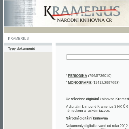
KRAMERIUS
Typy dokumentů
*
PERIODIKA
(796/5736010)
*
MONOGRAFIE
(11412/2997698)
Co všechno digitální knihovna Kramerius obs
V digitální knihovně Kramerius 3 NK ČR najdete 
německém a ruském jazyce.
Národní digitální knihovna
Dokumenty digitalizované od roku 2012 nalezne
knihovny převedena většina monografií. Převedené
Novější digitalizace nale