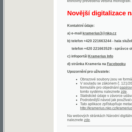
Kontaktní údaje:
a) e-mail
kramerius3@nkp.cz
b) telefon +420 221663244 - hala služeb
(inform
telefon +420 221663529 - správce obsahu
(
c) infoportál
Kramerius Info
d) stránka Krameria na
Facebooku
Upozornění pro uživatele:
Obrazové soubory jsou ve formátu DjVu, p
V souladu se zákonem č. 121/2000 Sb. (
formuláře pro objednání
papírové kopie
.
tomto systému naleznete
zde
.
Statistické údaje v závorce udávají počet t
Podrobnější návod jak používat digitáln
Tato aplikace zpřístupňuje metadata po
http://kramerius.nkp.cz/kramerius/oai
.
Na webových stránkách Národní digitální knihov
naleznete
zde
.
Ukázky zdigitalizovaných dokumentů:
Národní listy