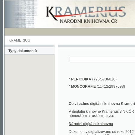
KRAMERIUS
Typy dokumentů
*
PERIODIKA
(796/5736010)
*
MONOGRAFIE
(11412/2997698)
Co všechno digitální knihovna Kramerius obs
V digitální knihovně Kramerius 3 NK ČR najdete 
německém a ruském jazyce.
Národní digitální knihovna
Dokumenty digitalizované od roku 2012 nalezne
knihovny převedena většina monografií. Převedené
Novější digitalizace nale