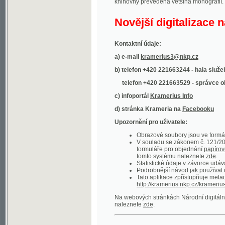
Kontaktní údaje:
a) e-mail
kramerius3@nkp.cz
b) telefon +420 221663244 - hala služeb
(inform
telefon +420 221663529 - správce obsahu
(
c) infoportál
Kramerius Info
d) stránka Krameria na
Facebooku
Upozornění pro uživatele:
Obrazové soubory jsou ve formátu DjVu, p
V souladu se zákonem č. 121/2000 Sb. (
formuláře pro objednání
papírové kopie
.
tomto systému naleznete
zde
.
Statistické údaje v závorce udávají počet t
Podrobnější návod jak používat digitáln
Tato aplikace zpřístupňuje metadata po
http://kramerius.nkp.cz/kramerius/oai
.
Na webových stránkách Národní digitální knihov
naleznete
zde
.
Ukázky zdigitalizovaných dokumentů:
Národní listy