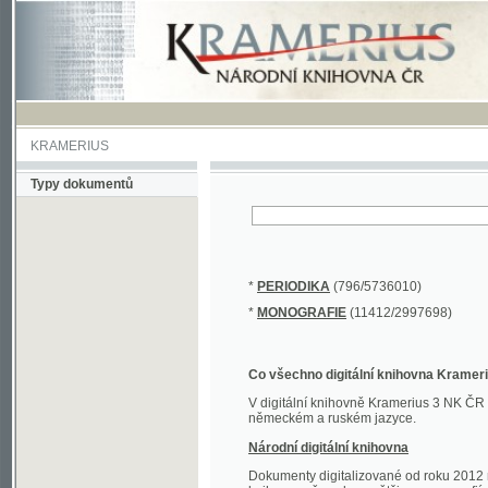
KRAMERIUS
Typy dokumentů
*
PERIODIKA
(796/5736010)
*
MONOGRAFIE
(11412/2997698)
Co všechno digitální knihovna Kramerius obs
V digitální knihovně Kramerius 3 NK ČR najdete 
německém a ruském jazyce.
Národní digitální knihovna
Dokumenty digitalizované od roku 2012 nalezne
knihovny převedena většina monografií. Převedené
Novější digitalizace nale