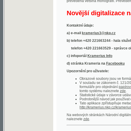
Kontaktní údaje:
a) e-mail
kramerius3@nkp.cz
b) telefon +420 221663244 - hala služeb
(inform
telefon +420 221663529 - správce obsahu
(
c) infoportál
Kramerius Info
d) stránka Krameria na
Facebooku
Upozornění pro uživatele:
Obrazové soubory jsou ve formátu DjVu, p
V souladu se zákonem č. 121/2000 Sb. (
formuláře pro objednání
papírové kopie
.
tomto systému naleznete
zde
.
Statistické údaje v závorce udávají počet t
Podrobnější návod jak používat digitáln
Tato aplikace zpřístupňuje metadata po
http://kramerius.nkp.cz/kramerius/oai
.
Na webových stránkách Národní digitální knihov
naleznete
zde
.
Ukázky zdigitalizovaných dokumentů:
Národní listy