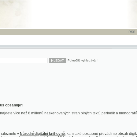
RSS
-
TISK
-
NÁP
Pokročilé vyhledávání
ahuje?
více než 8 milionů naskenovaných stran plných textů periodik a monografií. Vedle dokume
te v
Národní digitální knihovně
, kam také postupně převádíme obsah digitální knihovny Kra
y jsou k dispozici ve vyšší kvalitě a bez nutnosti instalace plug-inu pro DjVu.
znete na
ndk.cz