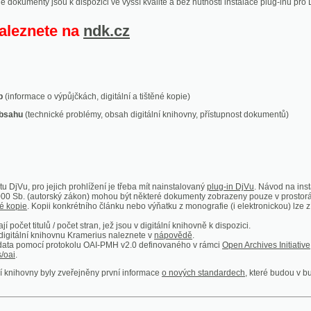
ace o výpůjčkách, digitální a tištěné kopie)
technické problémy, obsah digitální knihovny, přístupnost dokumentů)
ro jejich prohlížení je třeba mít nainstalovaný
plug-in DjVu
. Návod na instalaci naleznete
autorský zákon) mohou být některé dokumenty zobrazeny pouze v prostorách Národní kniho
 Kopii konkrétního článku nebo výňatku z monografie (i elektronickou) lze získat prostřed
itulů / počet stran, jež jsou v digitální knihovně k dispozici.
í knihovnu Kramerius naleznete v
nápovědě
.
mocí protokolu OAI-PMH v2.0 definovaného v rámci
Open Archives Initiative
. Implementace p
ny byly zveřejněny první informace
o nových standardech
, které budou v budoucnu využíván
Humoristické listy
Světozor
Smrt nesem