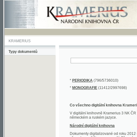
KRAMERIUS
Typy dokumentů
*
PERIODIKA
(796/5736010)
*
MONOGRAFIE
(11412/2997698)
Co všechno digitální knihovna Kramerius obs
V digitální knihovně Kramerius 3 NK ČR najdete 
německém a ruském jazyce.
Národní digitální knihovna
Dokumenty digitalizované od roku 2012 nalezne
převedena většina monografií. Převedené dokument
Novější digitalizace nale