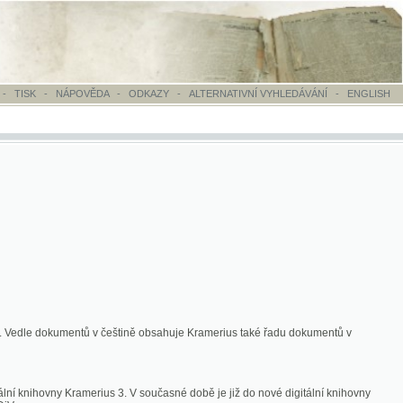
OVĚDA
-
ODKAZY
-
ALTERNATIVNÍ VYHLEDÁVÁNÍ
-
ENGLISH
ntů v češtině obsahuje Kramerius také řadu dokumentů v
merius 3. V současné době je již do nové digitální knihovny