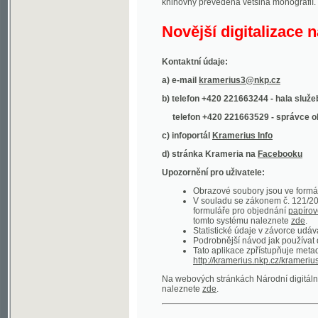
Kontaktní údaje:
a) e-mail
kramerius3@nkp.cz
b) telefon +420 221663244 - hala služeb
(inform
telefon +420 221663529 - správce obsahu
(
c) infoportál
Kramerius Info
d) stránka Krameria na
Facebooku
Upozornění pro uživatele:
Obrazové soubory jsou ve formátu DjVu, p
V souladu se zákonem č. 121/2000 Sb. (
formuláře pro objednání
papírové kopie
.
tomto systému naleznete
zde
.
Statistické údaje v závorce udávají počet t
Podrobnější návod jak používat digitáln
Tato aplikace zpřístupňuje metadata po
http://kramerius.nkp.cz/kramerius/oai
.
Na webových stránkách Národní digitální knihov
naleznete
zde
.
Ukázky zdigitalizovaných dokumentů:
Národní listy