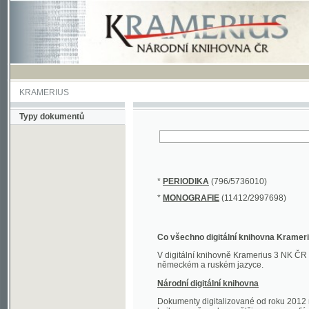
KRAMERIUS
Typy dokumentů
*
PERIODIKA
(796/5736010)
*
MONOGRAFIE
(11412/2997698)
Co všechno digitální knihovna Kramerius obs
V digitální knihovně Kramerius 3 NK ČR najdete 
německém a ruském jazyce.
Národní digitální knihovna
Dokumenty digitalizované od roku 2012 nalezne
knihovny převedena většina monografií. Převedené
Novější digitalizace nale