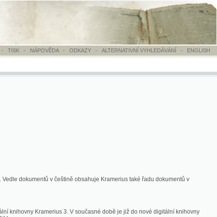
OVĚDA
-
ODKAZY
-
ALTERNATIVNÍ VYHLEDÁVÁNÍ
-
ENGLISH
ntů v češtině obsahuje Kramerius také řadu dokumentů v
merius 3. V současné době je již do nové digitální knihovny