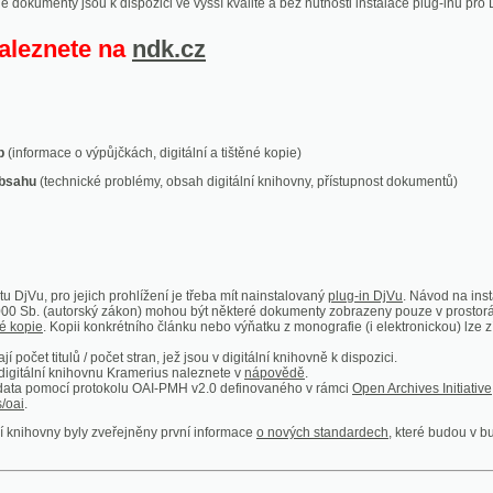
ace o výpůjčkách, digitální a tištěné kopie)
technické problémy, obsah digitální knihovny, přístupnost dokumentů)
ro jejich prohlížení je třeba mít nainstalovaný
plug-in DjVu
. Návod na instalaci naleznete
autorský zákon) mohou být některé dokumenty zobrazeny pouze v prostorách Národní kniho
 Kopii konkrétního článku nebo výňatku z monografie (i elektronickou) lze získat prostřed
itulů / počet stran, jež jsou v digitální knihovně k dispozici.
í knihovnu Kramerius naleznete v
nápovědě
.
mocí protokolu OAI-PMH v2.0 definovaného v rámci
Open Archives Initiative
. Implementace p
ny byly zveřejněny první informace
o nových standardech
, které budou v budoucnu využíván
Humoristické listy
Světozor
Smrt nesem