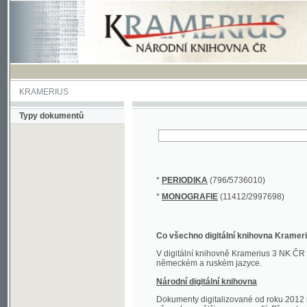
KRAMERIUS
Typy dokumentů
*
PERIODIKA
(796/5736010)
*
MONOGRAFIE
(11412/2997698)
Co všechno digitální knihovna Kramerius obs
V digitální knihovně Kramerius 3 NK ČR najdete 
německém a ruském jazyce.
Národní digitální knihovna
Dokumenty digitalizované od roku 2012 nalezne
převedena většina monografií. Převedené dokument
Novější digitalizace nale