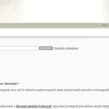
RSS
-
TISK
-
NÁP
Pokročilé vyhledávání
ahuje?
více než 8 milionů naskenovaných stran plných textů periodik a monografií. Vedle dokume
te v
Národní digitální knihovně
, kam také postupně převádíme obsah digitální knihovny Kra
y jsou k dispozici ve vyšší kvalitě a bez nutnosti instalace plug-inu pro DjVu.
znete na
ndk.cz