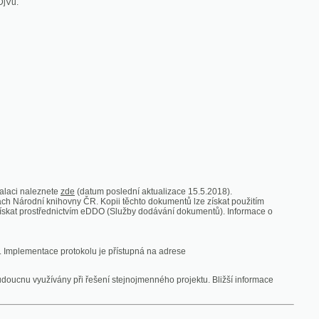
zde
(datum poslední aktualizace 15.5.2018).
vny ČR. Kopii těchto dokumentů lze získat použitím
nictvím eDDO (Služby dodávání dokumentů). Informace o
rotokolu je přístupná na adrese
y při řešení stejnojmenného projektu. Bližší informace
 ze vsi
V zajetí australských lidojedův