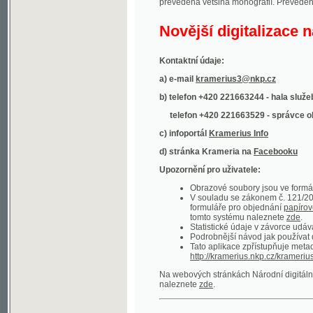
Kontaktní údaje:
a) e-mail
kramerius3@nkp.cz
b) telefon +420 221663244 - hala služeb
(inform
telefon +420 221663529 - správce obsahu
(
c) infoportál
Kramerius Info
d) stránka Krameria na
Facebooku
Upozornění pro uživatele:
Obrazové soubory jsou ve formátu DjVu, p
V souladu se zákonem č. 121/2000 Sb. (
formuláře pro objednání
papírové kopie
.
tomto systému naleznete
zde
.
Statistické údaje v závorce udávají počet t
Podrobnější návod jak používat digitáln
Tato aplikace zpřístupňuje metadata po
http://kramerius.nkp.cz/kramerius/oai
.
Na webových stránkách Národní digitální knihov
naleznete
zde
.
Ukázky zdigitalizovaných dokumentů:
Národní listy