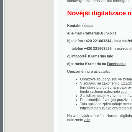
Kontaktní údaje:
a) e-mail
kramerius3@nkp.cz
b) telefon +420 221663244 - hala služeb
(inform
telefon +420 221663529 - správce obsahu
(
c) infoportál
Kramerius Info
d) stránka Krameria na
Facebooku
Upozornění pro uživatele:
Obrazové soubory jsou ve formátu DjVu, p
V souladu se zákonem č. 121/2000 Sb. (
formuláře pro objednání
papírové kopie
.
tomto systému naleznete
zde
.
Statistické údaje v závorce udávají počet t
Podrobnější návod jak používat digitáln
Tato aplikace zpřístupňuje metadata po
http://kramerius.nkp.cz/kramerius/oai
.
Na webových stránkách Národní digitální knihov
naleznete
zde
.
Ukázky zdigitalizovaných dokumentů:
Národní listy