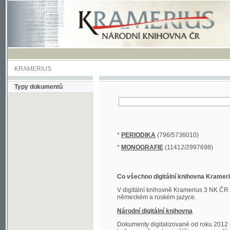
KRAMERIUS
Typy dokumentů
*
PERIODIKA
(796/5736010)
*
MONOGRAFIE
(11412/2997698)
Co všechno digitální knihovna Kramerius obs
V digitální knihovně Kramerius 3 NK ČR najdete 
německém a ruském jazyce.
Národní digitální knihovna
Dokumenty digitalizované od roku 2012 nalezne
knihovny převedena většina monografií. Převedené
Novější digitalizace nale