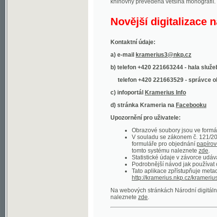
Kontaktní údaje:
a) e-mail
kramerius3@nkp.cz
b) telefon +420 221663244 - hala služeb
(inform
telefon +420 221663529 - správce obsahu
(
c) infoportál
Kramerius Info
d) stránka Krameria na
Facebooku
Upozornění pro uživatele:
Obrazové soubory jsou ve formátu DjVu, p
V souladu se zákonem č. 121/2000 Sb. (
formuláře pro objednání
papírové kopie
.
tomto systému naleznete
zde
.
Statistické údaje v závorce udávají počet t
Podrobnější návod jak používat digitáln
Tato aplikace zpřístupňuje metadata po
http://kramerius.nkp.cz/kramerius/oai
.
Na webových stránkách Národní digitální knihov
naleznete
zde
.
Ukázky zdigitalizovaných dokumentů:
Národní listy