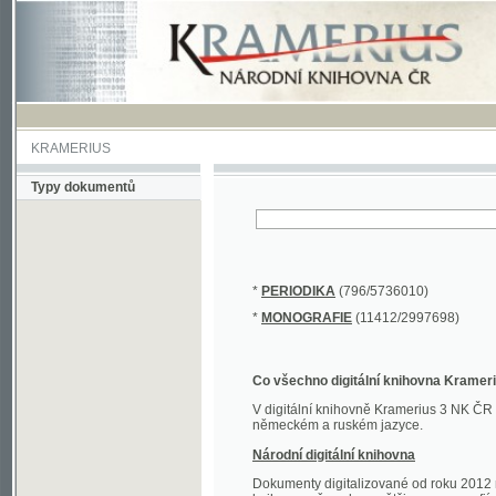
KRAMERIUS
Typy dokumentů
*
PERIODIKA
(796/5736010)
*
MONOGRAFIE
(11412/2997698)
Co všechno digitální knihovna Kramerius obs
V digitální knihovně Kramerius 3 NK ČR najdete 
německém a ruském jazyce.
Národní digitální knihovna
Dokumenty digitalizované od roku 2012 nalezne
knihovny převedena většina monografií. Převedené
Novější digitalizace nale