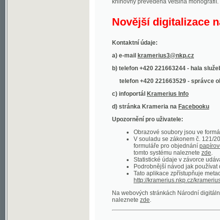
Kontaktní údaje:
a) e-mail
kramerius3@nkp.cz
b) telefon +420 221663244 - hala služeb
(inform
telefon +420 221663529 - správce obsahu
(
c) infoportál
Kramerius Info
d) stránka Krameria na
Facebooku
Upozornění pro uživatele:
Obrazové soubory jsou ve formátu DjVu, p
V souladu se zákonem č. 121/2000 Sb. (
formuláře pro objednání
papírové kopie
.
tomto systému naleznete
zde
.
Statistické údaje v závorce udávají počet t
Podrobnější návod jak používat digitáln
Tato aplikace zpřístupňuje metadata po
http://kramerius.nkp.cz/kramerius/oai
.
Na webových stránkách Národní digitální knihov
naleznete
zde
.
Ukázky zdigitalizovaných dokumentů:
Národní listy