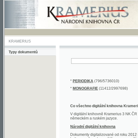
KRAMERIUS
Typy dokumentů
*
PERIODIKA
(796/5736010)
*
MONOGRAFIE
(11412/2997698)
Co všechno digitální knihovna Kramerius obs
V digitální knihovně Kramerius 3 NK ČR najdete 
německém a ruském jazyce.
Národní digitální knihovna
Dokumenty digitalizované od roku 2012 nalezne
knihovny převedena většina monografií. Převedené
Novější digitalizace nale