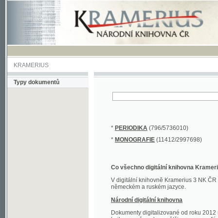
KRAMERIUS
Typy dokumentů
*
PERIODIKA
(796/5736010)
*
MONOGRAFIE
(11412/2997698)
Co všechno digitální knihovna Kramerius obs
V digitální knihovně Kramerius 3 NK ČR najdete 
německém a ruském jazyce.
Národní digitální knihovna
Dokumenty digitalizované od roku 2012 nalezne
knihovny převedena většina monografií. Převedené
Novější digitalizace nale