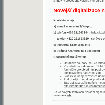
Kontaktní údaje:
a) e-mail
kramerius3@nkp.cz
b) telefon +420 221663244 - hala služeb
(inform
telefon +420 221663529 - správce obsahu
(
c) infoportál
Kramerius Info
d) stránka Krameria na
Facebooku
Upozornění pro uživatele:
Obrazové soubory jsou ve formátu DjVu, p
V souladu se zákonem č. 121/2000 Sb. (
formuláře pro objednání
papírové kopie
.
tomto systému naleznete
zde
.
Statistické údaje v závorce udávají počet t
Podrobnější návod jak používat digitáln
Tato aplikace zpřístupňuje metadata po
http://kramerius.nkp.cz/kramerius/oai
.
Na webových stránkách Národní digitální knihov
naleznete
zde
.
Ukázky zdigitalizovaných dokumentů:
Národní listy