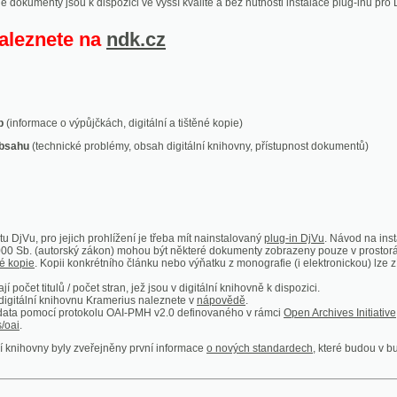
ace o výpůjčkách, digitální a tištěné kopie)
technické problémy, obsah digitální knihovny, přístupnost dokumentů)
ro jejich prohlížení je třeba mít nainstalovaný
plug-in DjVu
. Návod na instalaci naleznete
autorský zákon) mohou být některé dokumenty zobrazeny pouze v prostorách Národní kniho
 Kopii konkrétního článku nebo výňatku z monografie (i elektronickou) lze získat prostřed
itulů / počet stran, jež jsou v digitální knihovně k dispozici.
í knihovnu Kramerius naleznete v
nápovědě
.
mocí protokolu OAI-PMH v2.0 definovaného v rámci
Open Archives Initiative
. Implementace p
ny byly zveřejněny první informace
o nových standardech
, které budou v budoucnu využíván
Humoristické listy
Světozor
Smrt nesem