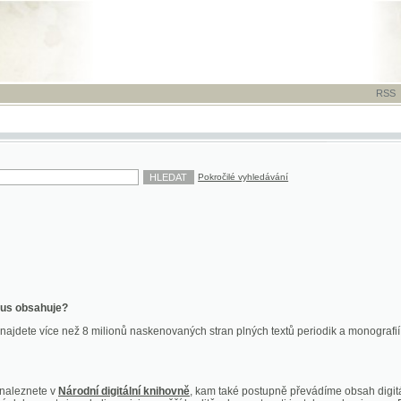
RSS
-
TISK
-
NÁP
Pokročilé vyhledávání
ahuje?
více než 8 milionů naskenovaných stran plných textů periodik a monografií. Vedle dokume
te v
Národní digitální knihovně
, kam také postupně převádíme obsah digitální knihovny Kra
y jsou k dispozici ve vyšší kvalitě a bez nutnosti instalace plug-inu pro DjVu.
znete na
ndk.cz