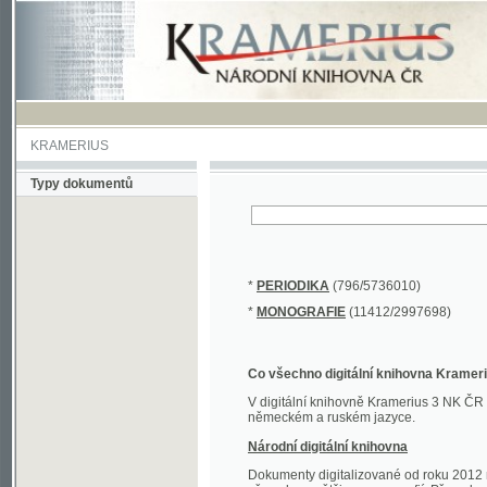
KRAMERIUS
Typy dokumentů
*
PERIODIKA
(796/5736010)
*
MONOGRAFIE
(11412/2997698)
Co všechno digitální knihovna Kramerius obs
V digitální knihovně Kramerius 3 NK ČR najdete 
německém a ruském jazyce.
Národní digitální knihovna
Dokumenty digitalizované od roku 2012 nalezne
převedena většina monografií. Převedené dokument
Novější digitalizace nale