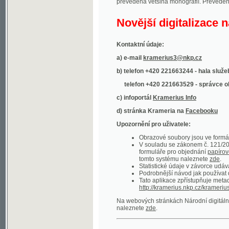
Kontaktní údaje:
a) e-mail
kramerius3@nkp.cz
b) telefon +420 221663244 - hala služeb
(inform
telefon +420 221663529 - správce obsahu
(
c) infoportál
Kramerius Info
d) stránka Krameria na
Facebooku
Upozornění pro uživatele:
Obrazové soubory jsou ve formátu DjVu, p
V souladu se zákonem č. 121/2000 Sb. (
formuláře pro objednání
papírové kopie
.
tomto systému naleznete
zde
.
Statistické údaje v závorce udávají počet t
Podrobnější návod jak používat digitáln
Tato aplikace zpřístupňuje metadata po
http://kramerius.nkp.cz/kramerius/oai
.
Na webových stránkách Národní digitální knihov
naleznete
zde
.
Ukázky zdigitalizovaných dokumentů:
Národní listy