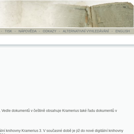
OVĚDA
-
ODKAZY
-
ALTERNATIVNÍ VYHLEDÁVÁNÍ
-
ENGLISH
ntů v češtině obsahuje Kramerius také řadu dokumentů v
merius 3. V současné době je již do nové digitální knihovny