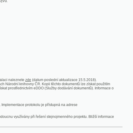
zde
(datum poslední aktualizace 15.5.2018).
vny ČR. Kopii těchto dokumentů lze získat použitím
nictvím eDDO (Služby dodávání dokumentů). Informace o
rotokolu je přístupná na adrese
y při řešení stejnojmenného projektu. Bližší informace
 ze vsi
V zajetí australských lidojedův