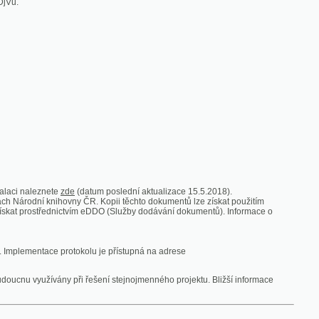
zde
(datum poslední aktualizace 15.5.2018).
vny ČR. Kopii těchto dokumentů lze získat použitím
nictvím eDDO (Služby dodávání dokumentů). Informace o
rotokolu je přístupná na adrese
y při řešení stejnojmenného projektu. Bližší informace
 ze vsi
V zajetí australských lidojedův