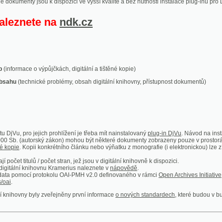
ace o výpůjčkách, digitální a tištěné kopie)
technické problémy, obsah digitální knihovny, přístupnost dokumentů)
ro jejich prohlížení je třeba mít nainstalovaný
plug-in DjVu
. Návod na instalaci naleznete
autorský zákon) mohou být některé dokumenty zobrazeny pouze v prostorách Národní kniho
 Kopii konkrétního článku nebo výňatku z monografie (i elektronickou) lze získat prostřed
itulů / počet stran, jež jsou v digitální knihovně k dispozici.
í knihovnu Kramerius naleznete v
nápovědě
.
mocí protokolu OAI-PMH v2.0 definovaného v rámci
Open Archives Initiative
. Implementace p
ny byly zveřejněny první informace
o nových standardech
, které budou v budoucnu využíván
Humoristické listy
Světozor
Smrt nesem