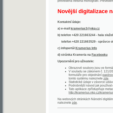
Kontaktní údaje:
a) e-mail
kramerius3@nkp.cz
b) telefon +420 221663244 - hala služeb
(inform
telefon +420 221663529 - správce obsahu
(
c) infoportál
Kramerius Info
d) stránka Krameria na
Facebooku
Upozornění pro uživatele:
Obrazové soubory jsou ve formátu DjVu, p
V souladu se zákonem č. 121/2000 Sb. (
formuláře pro objednání
papírové kopie
.
tomto systému naleznete
zde
.
Statistické údaje v závorce udávají počet t
Podrobnější návod jak používat digitáln
Tato aplikace zpřístupňuje metadata po
http://kramerius.nkp.cz/kramerius/oai
.
Na webových stránkách Národní digitální knihov
naleznete
zde
.
Ukázky zdigitalizovaných dokumentů:
Národní listy