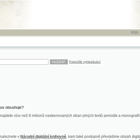
RSS
-
TISK
-
NÁP
Pokročilé vyhledávání
ahuje?
více než 8 milionů naskenovaných stran plných textů periodik a monografií. Vedle dokume
te v
Národní digitální knihovně
, kam také postupně převádíme obsah digitální knihovny Kra
y jsou k dispozici ve vyšší kvalitě a bez nutnosti instalace plug-inu pro DjVu.
znete na
ndk.cz