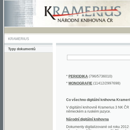
KRAMERIUS
Typy dokumentů
*
PERIODIKA
(796/5736010)
*
MONOGRAFIE
(11412/2997698)
Co všechno digitální knihovna Kramerius obs
V digitální knihovně Kramerius 3 NK ČR najdete 
německém a ruském jazyce.
Národní digitální knihovna
Dokumenty digitalizované od roku 2012 nalezne
převedena většina monografií. Převedené dokument
Novější digitalizace nale