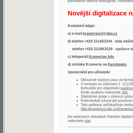
Kontaktní údaje:
a) e-mail
kramerius3@nkp.cz
b) telefon +420 221663244 - hala služeb
(inform
telefon +420 221663529 - správce obsahu
(
c) infoportál
Kramerius Info
d) stránka Krameria na
Facebooku
Upozornění pro uživatele:
Obrazové soubory jsou ve formátu DjVu, p
V souladu se zákonem č. 121/2000 Sb. (
formuláře pro objednání
papírové kopie
.
tomto systému naleznete
zde
.
Statistické údaje v závorce udávají počet t
Podrobnější návod jak používat digitáln
Tato aplikace zpřístupňuje metadata po
http://kramerius.nkp.cz/kramerius/oai
.
Na webových stránkách Národní digitální knihov
naleznete
zde
.
Ukázky zdigitalizovaných dokumentů:
Národní listy