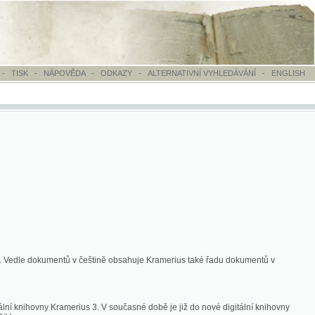
OVĚDA
-
ODKAZY
-
ALTERNATIVNÍ VYHLEDÁVÁNÍ
-
ENGLISH
ntů v češtině obsahuje Kramerius také řadu dokumentů v
merius 3. V současné době je již do nové digitální knihovny