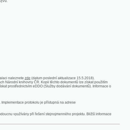
zde
(datum poslední aktualizace 15.5.2018).
vny ČR. Kopii těchto dokumentů lze získat použitím
nictvím eDDO (Služby dodávání dokumentů). Informace o
rotokolu je přístupná na adrese
y při řešení stejnojmenného projektu. Bližší informace
 ze vsi
V zajetí australských lidojedův