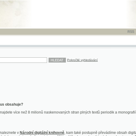
RSS
-
TISK
-
NÁP
Pokročilé vyhledávání
ahuje?
více než 8 milionů naskenovaných stran plných textů periodik a monografií. Vedle dokume
te v
Národní digitální knihovně
, kam také postupně převádíme obsah digitální knihovny Kra
y jsou k dispozici ve vyšší kvalitě a bez nutnosti instalace plug-inu pro DjVu.
znete na
ndk.cz