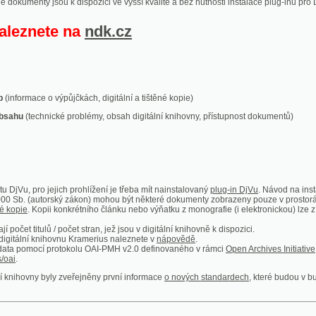
ace o výpůjčkách, digitální a tištěné kopie)
technické problémy, obsah digitální knihovny, přístupnost dokumentů)
ro jejich prohlížení je třeba mít nainstalovaný
plug-in DjVu
. Návod na instalaci naleznete
autorský zákon) mohou být některé dokumenty zobrazeny pouze v prostorách Národní kniho
 Kopii konkrétního článku nebo výňatku z monografie (i elektronickou) lze získat prostřed
itulů / počet stran, jež jsou v digitální knihovně k dispozici.
í knihovnu Kramerius naleznete v
nápovědě
.
mocí protokolu OAI-PMH v2.0 definovaného v rámci
Open Archives Initiative
. Implementace p
ny byly zveřejněny první informace
o nových standardech
, které budou v budoucnu využíván
Humoristické listy
Světozor
Smrt nesem