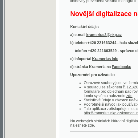
Kontaktní údaje:
a) e-mail
kramerius3@nkp.cz
b) telefon +420 221663244 - hala služeb
(inform
telefon +420 221663529 - správce obsahu
(
c) infoportál
Kramerius Info
d) stránka Krameria na
Facebooku
Upozornění pro uživatele:
Obrazové soubory jsou ve formátu DjVu, p
V souladu se zákonem č. 121/2000 Sb. (
formuláře pro objednání
papírové kopie
.
tomto systému naleznete
zde
.
Statistické údaje v závorce udávají počet t
Podrobnější návod jak používat digitáln
Tato aplikace zpřístupňuje metadata po
http://kramerius.nkp.cz/kramerius/oai
.
Na webových stránkách Národní digitální knihov
naleznete
zde
.
Ukázky zdigitalizovaných dokumentů:
Národní listy