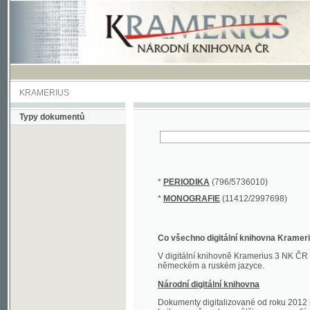
KRAMERIUS
Typy dokumentů
*
PERIODIKA
(796/5736010)
*
MONOGRAFIE
(11412/2997698)
Co všechno digitální knihovna Kramerius obs
V digitální knihovně Kramerius 3 NK ČR najdete 
německém a ruském jazyce.
Národní digitální knihovna
Dokumenty digitalizované od roku 2012 nalezne
knihovny převedena většina monografií. Převedené
Novější digitalizace nale