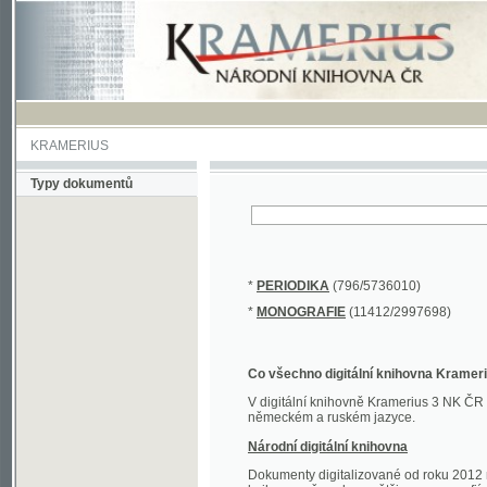
KRAMERIUS
Typy dokumentů
*
PERIODIKA
(796/5736010)
*
MONOGRAFIE
(11412/2997698)
Co všechno digitální knihovna Kramerius obs
V digitální knihovně Kramerius 3 NK ČR najdete 
německém a ruském jazyce.
Národní digitální knihovna
Dokumenty digitalizované od roku 2012 nalezne
knihovny převedena většina monografií. Převedené
Novější digitalizace nale