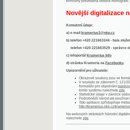
Kontaktní údaje:
a) e-mail
kramerius3@nkp.cz
b) telefon +420 221663244 - hala služeb
(inform
telefon +420 221663529 - správce obsahu
(
c) infoportál
Kramerius Info
d) stránka Krameria na
Facebooku
Upozornění pro uživatele:
Obrazové soubory jsou ve formátu DjVu, p
V souladu se zákonem č. 121/2000 Sb. (
formuláře pro objednání
papírové kopie
.
tomto systému naleznete
zde
.
Statistické údaje v závorce udávají počet t
Podrobnější návod jak používat digitáln
Tato aplikace zpřístupňuje metadata po
http://kramerius.nkp.cz/kramerius/oai
.
Na webových stránkách Národní digitální knihov
naleznete
zde
.
Ukázky zdigitalizovaných dokumentů:
Národní listy