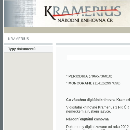
KRAMERIUS
Typy dokumentů
*
PERIODIKA
(796/5736010)
*
MONOGRAFIE
(11412/2997698)
Co všechno digitální knihovna Kramerius obs
V digitální knihovně Kramerius 3 NK ČR najdete 
německém a ruském jazyce.
Národní digitální knihovna
Dokumenty digitalizované od roku 2012 nalezne
knihovny převedena většina monografií. Převedené
Novější digitalizace nale