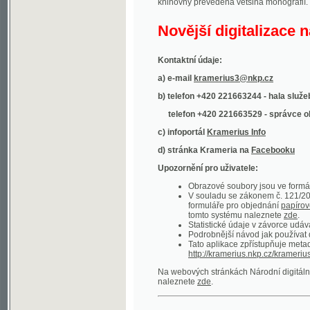
Kontaktní údaje:
a) e-mail
kramerius3@nkp.cz
b) telefon +420 221663244 - hala služeb
(inform
telefon +420 221663529 - správce obsahu
(
c) infoportál
Kramerius Info
d) stránka Krameria na
Facebooku
Upozornění pro uživatele:
Obrazové soubory jsou ve formátu DjVu, p
V souladu se zákonem č. 121/2000 Sb. (
formuláře pro objednání
papírové kopie
.
tomto systému naleznete
zde
.
Statistické údaje v závorce udávají počet t
Podrobnější návod jak používat digitáln
Tato aplikace zpřístupňuje metadata po
http://kramerius.nkp.cz/kramerius/oai
.
Na webových stránkách Národní digitální knihov
naleznete
zde
.
Ukázky zdigitalizovaných dokumentů:
Národní listy