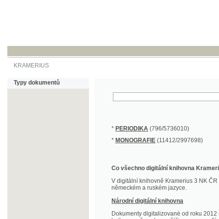
KRAMERIUS
Typy dokumentů
*
PERIODIKA
(796/5736010)
*
MONOGRAFIE
(11412/2997698)
Co všechno digitální knihovna Kramerius obs
V digitální knihovně Kramerius 3 NK ČR najdete 
německém a ruském jazyce.
Národní digitální knihovna
Dokumenty digitalizované od roku 2012 nalezne
knihovny převedena většina monografií. Převedené
Novější digitalizace nale