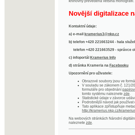
Kontaktní údaje:
a) e-mail
kramerius3@nkp.cz
b) telefon +420 221663244 - hala služeb
(inform
telefon +420 221663529 - správce obsahu
(
c) infoportál
Kramerius Info
d) stránka Krameria na
Facebooku
Upozornění pro uživatele:
Obrazové soubory jsou ve formátu DjVu, p
V souladu se zákonem č. 121/2000 Sb. (
formuláře pro objednání
papírové kopie
.
tomto systému naleznete
zde
.
Statistické údaje v závorce udávají počet t
Podrobnější návod jak používat digitáln
Tato aplikace zpřístupňuje metadata po
http://kramerius.nkp.cz/kramerius/oai
.
Na webových stránkách Národní digitální knihov
naleznete
zde
.
Ukázky zdigitalizovaných dokumentů:
Národní listy