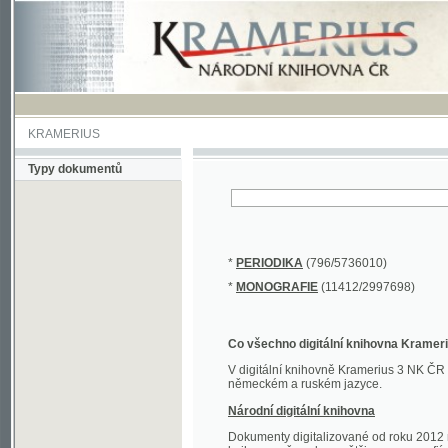
KRAMERIUS
Typy dokumentů
*
PERIODIKA
(796/5736010)
*
MONOGRAFIE
(11412/2997698)
Co všechno digitální knihovna Kramerius obs
V digitální knihovně Kramerius 3 NK ČR najdete 
německém a ruském jazyce.
Národní digitální knihovna
Dokumenty digitalizované od roku 2012 nalezne
knihovny převedena většina monografií. Převedené
Novější digitalizace nale