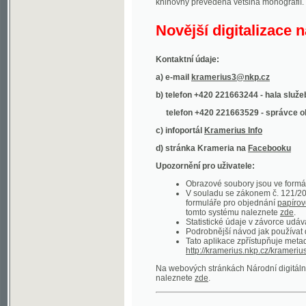
Kontaktní údaje:
a) e-mail
kramerius3@nkp.cz
b) telefon +420 221663244 - hala služeb
(inform
telefon +420 221663529 - správce obsahu
(
c) infoportál
Kramerius Info
d) stránka Krameria na
Facebooku
Upozornění pro uživatele:
Obrazové soubory jsou ve formátu DjVu, p
V souladu se zákonem č. 121/2000 Sb. (
formuláře pro objednání
papírové kopie
.
tomto systému naleznete
zde
.
Statistické údaje v závorce udávají počet t
Podrobnější návod jak používat digitáln
Tato aplikace zpřístupňuje metadata po
http://kramerius.nkp.cz/kramerius/oai
.
Na webových stránkách Národní digitální knihov
naleznete
zde
.
Ukázky zdigitalizovaných dokumentů:
Národní listy