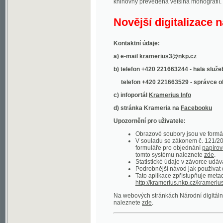
Kontaktní údaje:
a) e-mail
kramerius3@nkp.cz
b) telefon +420 221663244 - hala služeb
(inform
telefon +420 221663529 - správce obsahu
(
c) infoportál
Kramerius Info
d) stránka Krameria na
Facebooku
Upozornění pro uživatele:
Obrazové soubory jsou ve formátu DjVu, p
V souladu se zákonem č. 121/2000 Sb. (
formuláře pro objednání
papírové kopie
.
tomto systému naleznete
zde
.
Statistické údaje v závorce udávají počet t
Podrobnější návod jak používat digitáln
Tato aplikace zpřístupňuje metadata po
http://kramerius.nkp.cz/kramerius/oai
.
Na webových stránkách Národní digitální knihov
naleznete
zde
.
Ukázky zdigitalizovaných dokumentů:
Národní listy