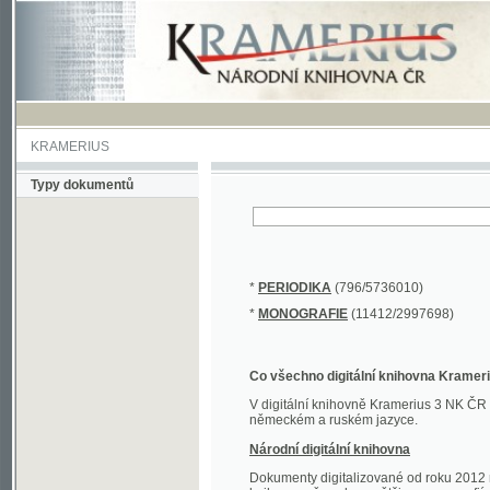
KRAMERIUS
Typy dokumentů
*
PERIODIKA
(796/5736010)
*
MONOGRAFIE
(11412/2997698)
Co všechno digitální knihovna Kramerius obs
V digitální knihovně Kramerius 3 NK ČR najdete 
německém a ruském jazyce.
Národní digitální knihovna
Dokumenty digitalizované od roku 2012 nalezne
knihovny převedena většina monografií. Převedené
Novější digitalizace nale