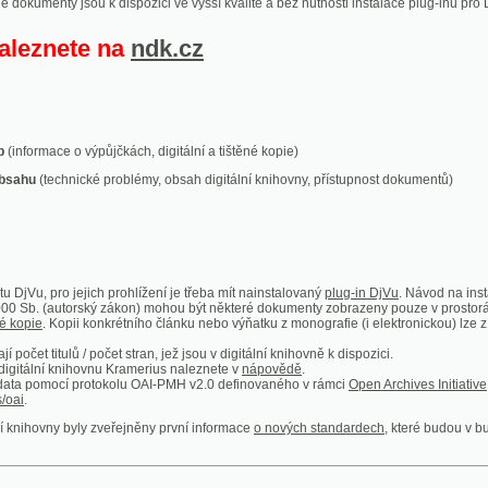
ace o výpůjčkách, digitální a tištěné kopie)
technické problémy, obsah digitální knihovny, přístupnost dokumentů)
ro jejich prohlížení je třeba mít nainstalovaný
plug-in DjVu
. Návod na instalaci naleznete
autorský zákon) mohou být některé dokumenty zobrazeny pouze v prostorách Národní kniho
 Kopii konkrétního článku nebo výňatku z monografie (i elektronickou) lze získat prostřed
itulů / počet stran, jež jsou v digitální knihovně k dispozici.
í knihovnu Kramerius naleznete v
nápovědě
.
mocí protokolu OAI-PMH v2.0 definovaného v rámci
Open Archives Initiative
. Implementace p
ny byly zveřejněny první informace
o nových standardech
, které budou v budoucnu využíván
Humoristické listy
Světozor
Smrt nesem