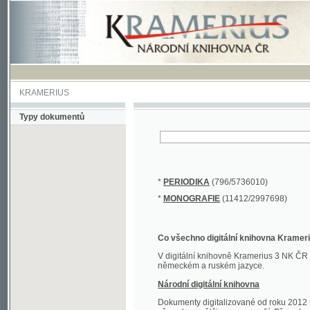
KRAMERIUS
Typy dokumentů
*
PERIODIKA
(796/5736010)
*
MONOGRAFIE
(11412/2997698)
Co všechno digitální knihovna Kramerius obs
V digitální knihovně Kramerius 3 NK ČR najdete 
německém a ruském jazyce.
Národní digitální knihovna
Dokumenty digitalizované od roku 2012 nalezne
převedena většina monografií. Převedené dokument
Novější digitalizace nale