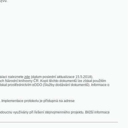
zde
(datum poslední aktualizace 15.5.2018).
vny ČR. Kopii těchto dokumentů lze získat použitím
nictvím eDDO (Služby dodávání dokumentů). Informace o
rotokolu je přístupná na adrese
y při řešení stejnojmenného projektu. Bližší informace
 ze vsi
V zajetí australských lidojedův