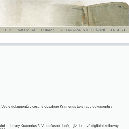
OVĚDA
-
ODKAZY
-
ALTERNATIVNÍ VYHLEDÁVÁNÍ
-
ENGLISH
ntů v češtině obsahuje Kramerius také řadu dokumentů v
merius 3. V současné době je již do nové digitální knihovny