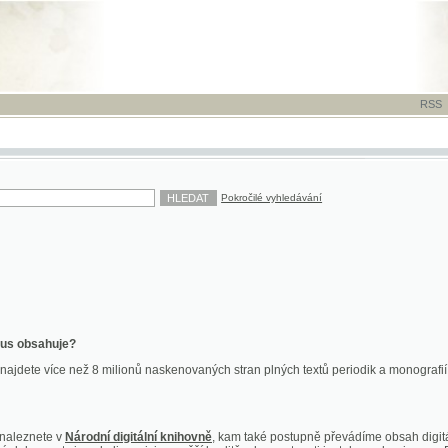
RSS
-
TISK
-
NÁP
Pokročilé vyhledávání
ahuje?
více než 8 milionů naskenovaných stran plných textů periodik a monografií. Vedle dokume
te v
Národní digitální knihovně
, kam také postupně převádíme obsah digitální knihovny Kra
y jsou k dispozici ve vyšší kvalitě a bez nutnosti instalace plug-inu pro DjVu.
znete na
ndk.cz