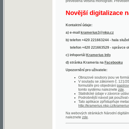
Kontaktní údaje:
a) e-mail
kramerius3@nkp.cz
b) telefon +420 221663244 - hala služeb
(inform
telefon +420 221663529 - správce obsahu
(
c) infoportál
Kramerius Info
d) stránka Krameria na
Facebooku
Upozornění pro uživatele:
Obrazové soubory jsou ve formátu DjVu, p
V souladu se zákonem č. 121/2000 Sb. (
formuláře pro objednání
papírové kopie
.
tomto systému naleznete
zde
.
Statistické údaje v závorce udávají počet t
Podrobnější návod jak používat digitáln
Tato aplikace zpřístupňuje metadata po
http://kramerius.nkp.cz/kramerius/oai
.
Na webových stránkách Národní digitální knihov
naleznete
zde
.
Ukázky zdigitalizovaných dokumentů:
Národní listy