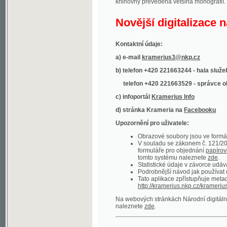
Kontaktní údaje:
a) e-mail
kramerius3@nkp.cz
b) telefon +420 221663244 - hala služeb
(inform
telefon +420 221663529 - správce obsahu
(
c) infoportál
Kramerius Info
d) stránka Krameria na
Facebooku
Upozornění pro uživatele:
Obrazové soubory jsou ve formátu DjVu, p
V souladu se zákonem č. 121/2000 Sb. (
formuláře pro objednání
papírové kopie
.
tomto systému naleznete
zde
.
Statistické údaje v závorce udávají počet t
Podrobnější návod jak používat digitáln
Tato aplikace zpřístupňuje metadata po
http://kramerius.nkp.cz/kramerius/oai
.
Na webových stránkách Národní digitální knihov
naleznete
zde
.
Ukázky zdigitalizovaných dokumentů:
Národní listy