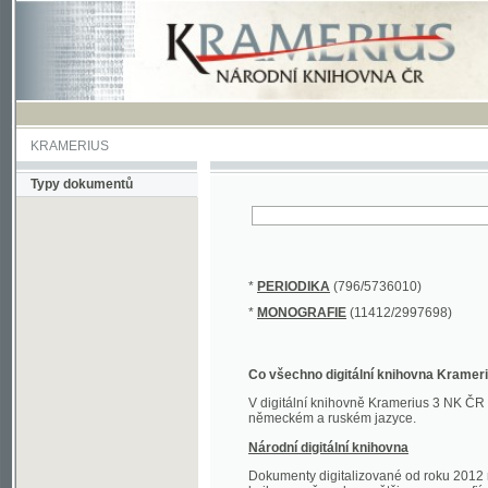
KRAMERIUS
Typy dokumentů
*
PERIODIKA
(796/5736010)
*
MONOGRAFIE
(11412/2997698)
Co všechno digitální knihovna Kramerius obs
V digitální knihovně Kramerius 3 NK ČR najdete 
německém a ruském jazyce.
Národní digitální knihovna
Dokumenty digitalizované od roku 2012 nalezne
knihovny převedena většina monografií. Převedené
Novější digitalizace nale