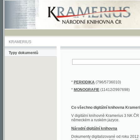
KRAMERIUS
Typy dokumentů
*
PERIODIKA
(796/5736010)
*
MONOGRAFIE
(11412/2997698)
Co všechno digitální knihovna Kramerius obs
V digitální knihovně Kramerius 3 NK ČR najdete 
německém a ruském jazyce.
Národní digitální knihovna
Dokumenty digitalizované od roku 2012 nalezne
knihovny převedena většina monografií. Převedené
Novější digitalizace nale