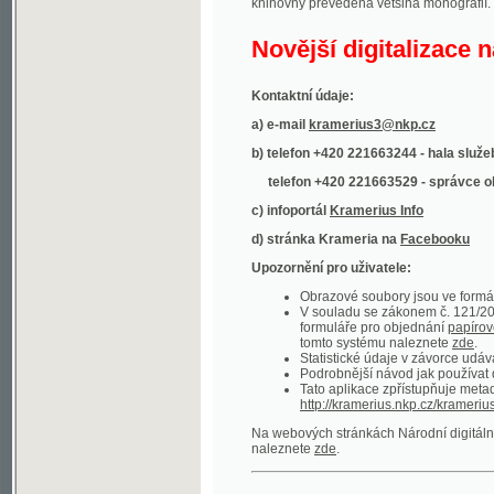
Kontaktní údaje:
a) e-mail
kramerius3@nkp.cz
b) telefon +420 221663244 - hala služeb
(inform
telefon +420 221663529 - správce obsahu
(
c) infoportál
Kramerius Info
d) stránka Krameria na
Facebooku
Upozornění pro uživatele:
Obrazové soubory jsou ve formátu DjVu, p
V souladu se zákonem č. 121/2000 Sb. (
formuláře pro objednání
papírové kopie
.
tomto systému naleznete
zde
.
Statistické údaje v závorce udávají počet t
Podrobnější návod jak používat digitáln
Tato aplikace zpřístupňuje metadata po
http://kramerius.nkp.cz/kramerius/oai
.
Na webových stránkách Národní digitální knihov
naleznete
zde
.
Ukázky zdigitalizovaných dokumentů:
Národní listy