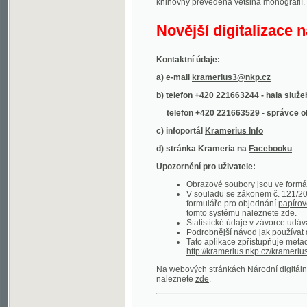
Kontaktní údaje:
a) e-mail
kramerius3@nkp.cz
b) telefon +420 221663244 - hala služeb
(inform
telefon +420 221663529 - správce obsahu
(
c) infoportál
Kramerius Info
d) stránka Krameria na
Facebooku
Upozornění pro uživatele:
Obrazové soubory jsou ve formátu DjVu, p
V souladu se zákonem č. 121/2000 Sb. (
formuláře pro objednání
papírové kopie
.
tomto systému naleznete
zde
.
Statistické údaje v závorce udávají počet t
Podrobnější návod jak používat digitáln
Tato aplikace zpřístupňuje metadata po
http://kramerius.nkp.cz/kramerius/oai
.
Na webových stránkách Národní digitální knihov
naleznete
zde
.
Ukázky zdigitalizovaných dokumentů:
Národní listy