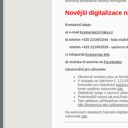
Kontaktní údaje:
a) e-mail
kramerius3@nkp.cz
b) telefon +420 221663244 - hala služeb
(inform
telefon +420 221663529 - správce obsahu
(
c) infoportál
Kramerius Info
d) stránka Krameria na
Facebooku
Upozornění pro uživatele:
Obrazové soubory jsou ve formátu DjVu, p
V souladu se zákonem č. 121/2000 Sb. (
formuláře pro objednání
papírové kopie
.
tomto systému naleznete
zde
.
Statistické údaje v závorce udávají počet t
Podrobnější návod jak používat digitáln
Tato aplikace zpřístupňuje metadata po
http://kramerius.nkp.cz/kramerius/oai
.
Na webových stránkách Národní digitální knihov
naleznete
zde
.
Ukázky zdigitalizovaných dokumentů:
Národní listy