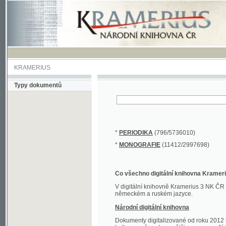
KRAMERIUS
Typy dokumentů
*
PERIODIKA
(796/5736010)
*
MONOGRAFIE
(11412/2997698)
Co všechno digitální knihovna Kramerius obs
V digitální knihovně Kramerius 3 NK ČR najdete 
německém a ruském jazyce.
Národní digitální knihovna
Dokumenty digitalizované od roku 2012 nalezne
knihovny převedena většina monografií. Převedené
Novější digitalizace nale